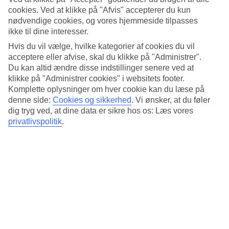
Standard
cookies. Ved at klikke på "Afvis" accepterer du kun
4.5/5
nødvendige cookies, og vores hjemmeside tilpasses
Om hotellet
ikke til dine interesser.
Hvis du vil vælge, hvilke kategorier af cookies du vil
3*
acceptere eller afvise, skal du klikke på "Administrer".
Officiel kategori
Du kan altid ændre disse indstillinger senere ved at
klikke på "Administrer cookies" i websitets footer.
Centralt med moderne værelser
Komplette oplysninger om hver cookie kan du læse på
denne side:
Cookies og sikkerhed
.
Vi ønsker, at du føler
Skuggi Hotel by Keahotels har en god beliggenhed i Reykjavik i
dig tryg ved, at dine data er sikre hos os: Læs vores
nærheden af restauranter, barer og shopping. Værelser er moderne
privatlivspolitik
.
indrettet i hvidt, gråt og sort. Hotellet ligger tæt på seværdighederne
Háteigskirkja, Hallgrimskirkja og Hofdi House.
Nærmeste busstop: Barónsstígur.
På hotellet findes:
24 timers reception
Morgenmadslokale
Bar
Vaskeservice
Bagageopbevaringslokale