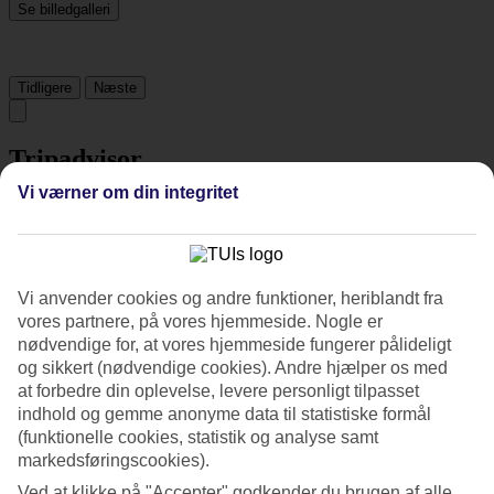
Se billedgalleri
Tidligere
Næste
Tripadvisor
Vi værner om din integritet
4.6/5
Vurdering af
4.6 / 5
fra
3715 anmeldelser
Vi anvender cookies og andre funktioner, heriblandt fra
Renlighed
4.8/5
vores partnere, på vores hjemmeside. Nogle er
Beliggenhed
nødvendige for, at vores hjemmeside fungerer pålideligt
4.8/5
og sikkert (nødvendige cookies). Andre hjælper os med
Værelserne
at forbedre din oplevelse, levere personligt tilpasset
4.5/5
indhold og gemme anonyme data til statistiske formål
Service
(funktionelle cookies, statistik og analyse samt
4.7/5
Søvnkvalitet
markedsføringscookies).
4.7/5
Ved at klikke på "Accepter" godkender du brugen af alle