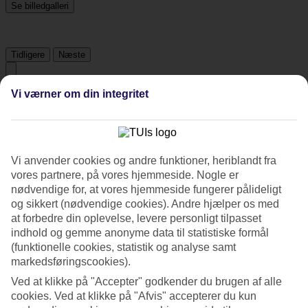
Se billedgalleri
Tidligere
Næste
Vi værner om din integritet
Tripadvisor
4.2/5
Vi anvender cookies og andre funktioner, heriblandt fra
Vurdering af
4.2 / 5
fra
636 anmeldelser
vores partnere, på vores hjemmeside. Nogle er
Renlighed
nødvendige for, at vores hjemmeside fungerer pålideligt
4.5/5
og sikkert (nødvendige cookies). Andre hjælper os med
Beliggenhed
at forbedre din oplevelse, levere personligt tilpasset
4.3/5
indhold og gemme anonyme data til statistiske formål
Værelserne
(funktionelle cookies, statistik og analyse samt
4.3/5
markedsføringscookies).
Service
4.3/5
Ved at klikke på "Accepter" godkender du brugen af alle
Søvnkvalitet
cookies. Ved at klikke på "Afvis" accepterer du kun
4.2/5