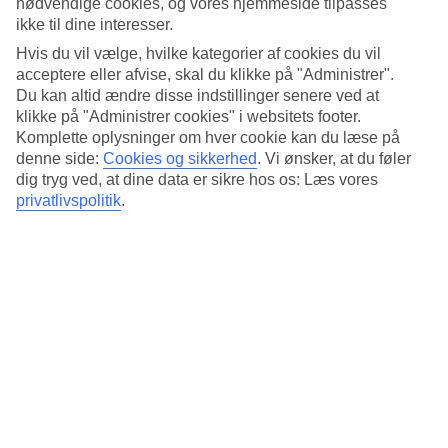
nødvendige cookies, og vores hjemmeside tilpasses
Standard
4.1/5
ikke til dine interesser.
Hvis du vil vælge, hvilke kategorier af cookies du vil
Om hotellet
acceptere eller afvise, skal du klikke på "Administrer".
Du kan altid ændre disse indstillinger senere ved at
4*
klikke på "Administrer cookies" i websitets footer.
Officiel kategori
Komplette oplysninger om hver cookie kan du læse på
denne side:
Cookies og sikkerhed
.
Vi ønsker, at du føler
Tæt på butikker, forlystelser og lokale
dig tryg ved, at dine data er sikre hos os: Læs vores
transportmidler
privatlivspolitik
.
Maldron Hotel Parnell Square har en fantastisk beliggenhed i
Dublin, kun et stenkast fra hovedgaden O'Connell Street med
butikker og forlystelser. Du bor desuden tæt på busholdepladser. På
hotellet er der restaurant, bar og gratis WiFi på værelset.
Nærmeste holdeplads for sporvogne: Dominick
På hotellet er der:
Restaurant og bar
24-timers reception
Vaskeservice