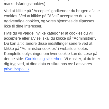
Søvnkvalitet
markedsføringscookies).
4.8/5
Standard
Ved at klikke på "Accepter" godkender du brugen af alle
4.3/5
cookies. Ved at klikke på "Afvis" accepterer du kun
nødvendige cookies, og vores hjemmeside tilpasses
Om hotellet
ikke til dine interesser.
Hvis du vil vælge, hvilke kategorier af cookies du vil
5*
acceptere eller afvise, skal du klikke på "Administrer".
Officiel kategori
Du kan altid ændre disse indstillinger senere ved at
Førsteklasses med tagbar og central beliggenhed
klikke på "Administrer cookies" i websitets footer.
Komplette oplysninger om hver cookie kan du læse på
Førsteklasses Anantara The Marker Dublin ligger i hjertet af Dublin.
denne side:
Cookies og sikkerhed
.
Vi ønsker, at du føler
Her bor du i moderne værelser i irsk design. På hotellet er der en
dig tryg ved, at dine data er sikre hos os: Læs vores
tagbar og en tagterrasse med udsigt over byen. Hotellet har også en
privatlivspolitik
.
restaurant og en spa-afdeling med indendørs pool.
Hotellet ligger cirka 1,5 km fra 3 Arena og ca. 1,7 km fra Aviva
Stadium.
På hotellet er der:
Døgnåben reception
Restaurant og bar