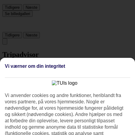
Tidligere
Næste
Se billedgalleri
Tidligere
Næste
Tripadvisor
Vi værner om din integritet
4.7/5
Vurdering af
4.7 / 5
fra
5491 anmeldelser
Renlighed
Vi anvender cookies og andre funktioner, heriblandt fra
4.9/5
vores partnere, på vores hjemmeside. Nogle er
Beliggenhed
nødvendige for, at vores hjemmeside fungerer pålideligt
4.6/5
og sikkert (nødvendige cookies). Andre hjælper os med
Værelserne
4.7/5
at forbedre din oplevelse, levere personligt tilpasset
Service
indhold og gemme anonyme data til statistiske formål
4.8/5
(funktionelle cookies, statistik og analyse samt