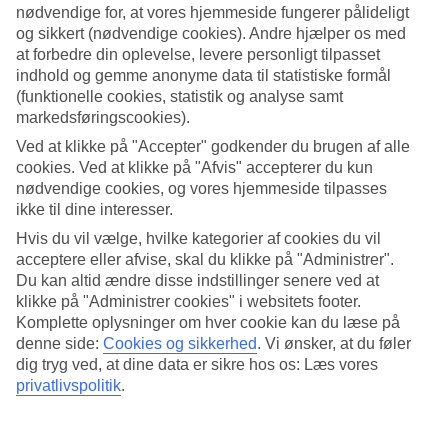
nødvendige for, at vores hjemmeside fungerer pålideligt
og sikkert (nødvendige cookies). Andre hjælper os med
Søg
at forbedre din oplevelse, levere personligt tilpasset
indhold og gemme anonyme data til statistiske formål
(funktionelle cookies, statistik og analyse samt
markedsføringscookies).
Du er på nuværende tidspunkt på
Ved at klikke på "Accepter" godkender du brugen af alle
Hjem
cookies. Ved at klikke på "Afvis" accepterer du kun
Rejse
nødvendige cookies, og vores hjemmeside tilpasses
Indien
Goa
ikke til dine interesser.
Sydlige Goa
Hvis du vil vælge, hvilke kategorier af cookies du vil
Afbudsrejser
acceptere eller afvise, skal du klikke på "Administrer".
Du kan altid ændre disse indstillinger senere ved at
Afbudsrejser Sydlige Goa
klikke på "Administrer cookies" i websitets footer.
Komplette oplysninger om hver cookie kan du læse på
Her finder du vores afbudsrejser og last minute rejser til Sydlige
denne side:
Cookies og sikkerhed
.
Vi ønsker, at du føler
Goa. Vi har samlet alle rejserne her, så du kan få et overblik over de
dig tryg ved, at dine data er sikre hos os: Læs vores
afbudsrejser, der er aktuelle for Sydlige Goa. På nogle af vores
privatlivspolitik
.
afbudsrejser indgår
All Inclusive
i prisen, men det kan ofte tilkøbes
til mange af hotellerne, hvis du ønsker det.