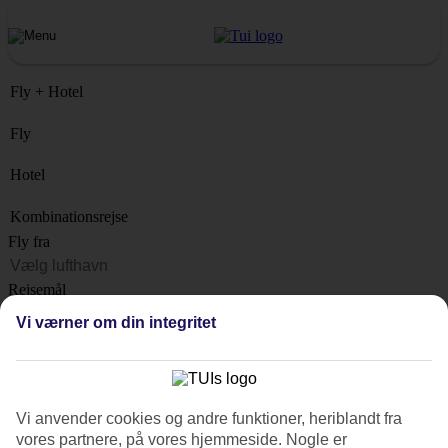
Fly + Hotel
Fly
Hotel
Kombinationsrejse
Fly fra
Rejsemål
Liste
Vi værner om din integritet
Hvornår?
Hvor længe?
1 uge
Vi anvender cookies og andre funktioner, heriblandt fra
Antal rejsende
vores partnere, på vores hjemmeside. Nogle er