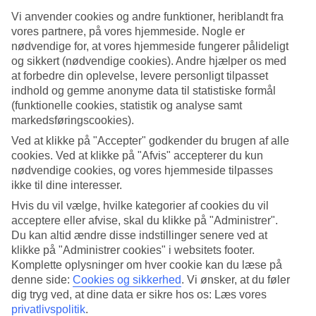
7/22
Vi anvender cookies og andre funktioner, heriblandt fra
vores partnere, på vores hjemmeside. Nogle er
nødvendige for, at vores hjemmeside fungerer pålideligt
og sikkert (nødvendige cookies). Andre hjælper os med
8/22
at forbedre din oplevelse, levere personligt tilpasset
indhold og gemme anonyme data til statistiske formål
(funktionelle cookies, statistik og analyse samt
markedsføringscookies).
9/22
Ved at klikke på "Accepter" godkender du brugen af alle
cookies. Ved at klikke på "Afvis" accepterer du kun
nødvendige cookies, og vores hjemmeside tilpasses
ikke til dine interesser.
10/22
Hvis du vil vælge, hvilke kategorier af cookies du vil
acceptere eller afvise, skal du klikke på "Administrer".
Du kan altid ændre disse indstillinger senere ved at
11/22
klikke på "Administrer cookies" i websitets footer.
Komplette oplysninger om hver cookie kan du læse på
denne side:
Cookies og sikkerhed
.
Vi ønsker, at du føler
dig tryg ved, at dine data er sikre hos os: Læs vores
12/22
privatlivspolitik
.