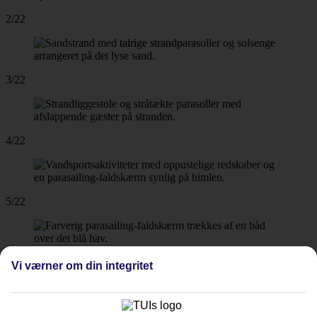
2/22
3/22
4/22
5/22
6/22
Vi værner om din integritet