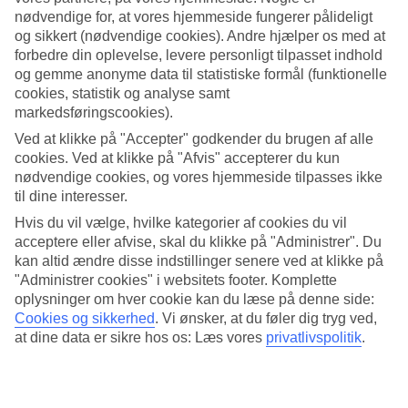
nødvendige for, at vores hjemmeside fungerer pålideligt
Søg
og sikkert (nødvendige cookies). Andre hjælper os med at
forbedre din oplevelse, levere personligt tilpasset indhold
og gemme anonyme data til statistiske formål (funktionelle
cookies, statistik og analyse samt
Du er på nuværende tidspunkt på
markedsføringscookies).
Ved at klikke på "Accepter" godkender du brugen af alle
Hjem
Rejse
cookies. Ved at klikke på "Afvis" accepterer du kun
Grækenland
nødvendige cookies, og vores hjemmeside tilpasses ikke
Samos
til dine interesser.
Votsalakia
Hoteller
Hvis du vil vælge, hvilke kategorier af cookies du vil
acceptere eller afvise, skal du klikke på "Administrer". Du
kan altid ændre disse indstillinger senere ved at klikke på
Kæmpe rejseoutlet
"Administrer cookies" i websitets footer. Komplette
Gør et kup »
oplysninger om hver cookie kan du læse på denne side:
Cookies og sikkerhed
.
Vi ønsker, at du føler dig tryg ved,
Hoteller Votsalakia
at dine data er sikre hos os: Læs vores
privatlivspolitik
.
Her finder du hele vores udvalg af hoteller i
Votsalakia
. Vi har valgt
de bedste hoteller som byen kan tilbyde for at sikre os, at din ferie