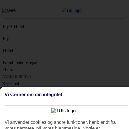
Fly + Hotel
Fly
Hotel
Kombinationsrejse
Fly fra
Rejsemål
Liste
Vi værner om din integritet
Hvornår?
Hvor længe?
1 uge
Vi anvender cookies og andre funktioner, heriblandt fra
Antal rejsende
vores partnere, på vores hjemmeside. Nogle er