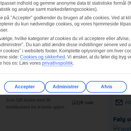
tilpasset indhold og gemme anonyme data til statistiske formål (f
atistik og analyse samt markedsføringscookies).
ke på "Accepter" godkender du brugen af alle cookies. Ved at kl
epterer du kun nødvendige cookies, og vores hjemmeside tilpass
sser.
 vælge, hvilke kategorier af cookies du vil acceptere eller afvise,
Administrer". Du kan altid ændre disse indstillinger senere ved a
r cookies" i websitets footer. Komplette oplysninger om hver co
nne side:
Cookies og sikkerhed
.
Vi ønsker, at du føler dig tryg v
re hos os: Læs vores
privatlivspolitik
.
Accepter
Administrer
Afvis
UI-appen i dag!
Få til
Scan QR-koden med dit
Ab
mobilkamera for at hente appen.
Følg o