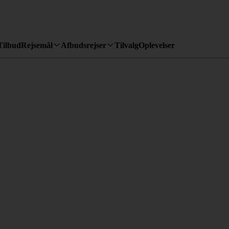
Tilbud
Rejsemål
Afbudsrejser
Tilvalg
Oplevelser