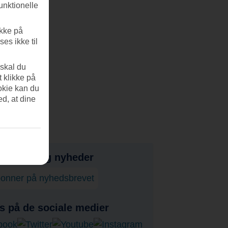
unktionelle
ikke på
es ikke til
 skal du
t klikke på
okie kan du
ed, at dine
bud, tips og nyheder
onner på nyhedsbrevet
s på de sociale medier