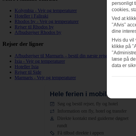
personligt 
cookies, st
Kolymbia - Vejr og temperaturer
Hoteller i Faliraki
Ved at klik
Rhodos by - Vejr og temperaturer
"Afvis" acc
Rejser til Rhodos by
dine intere
Afbudsrejser Rhodos by
Hvis du vil
Rejser der ligner
klikke på "
"Administre
Afbudsrejser til Marmaris – bestil din næste rejse i dag!
læse på de
Ixia - Vejr og temperaturer
data er sik
Hoteller Ixia
Rejser til Side
Marmaris - Vejr og temperaturer
Hele ferien i mobilen.
Hent T
Søg og bestil rejser, fly og hotel
Information om fly, hotel og transfer
Direkte kontakt med guiderne døgnet
rundt
Få tilbud direkte i appen