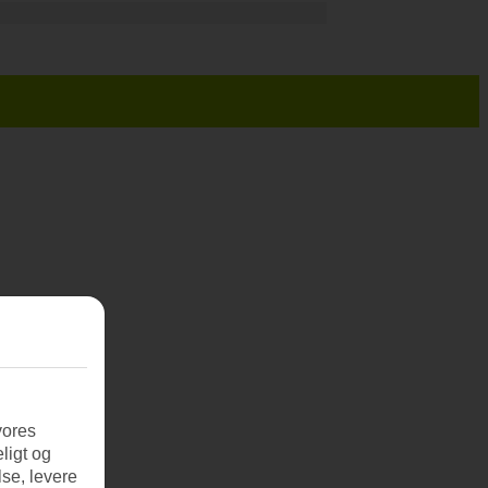
vores
ligt og
se, levere