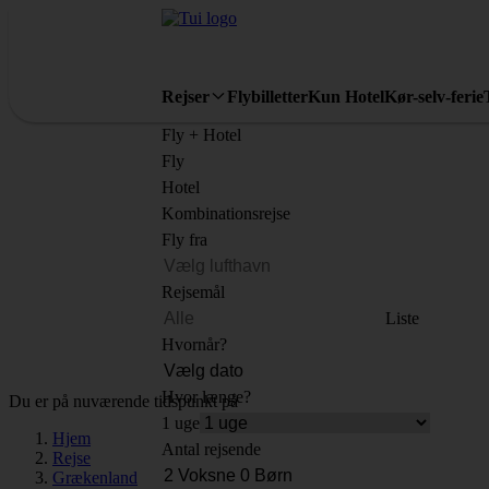
Rejser
Flybilletter
Kun Hotel
Kør-selv-ferie
Fly + Hotel
Fly
Hotel
Kombinationsrejse
Fly fra
Rejsemål
Liste
Hvornår?
Hvor længe?
Du er på nuværende tidspunkt på
1 uge
Hjem
Antal rejsende
Rejse
Grækenland