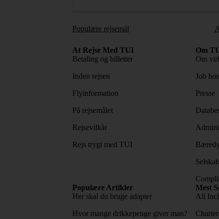
Populære rejsemål
A
At Rejse Med TUI
Om TU
Betaling og billetter
Om vir
Inden rejsen
Job ho
Flyinformation
Presse
På rejsemålet
Databes
Rejsevilkår
Adminis
Rejs trygt med TUI
Bæredy
Selskab
Complia
Populære Artikler
Mest S
Her skal du bruge adapter
All Incl
Hvor mange drikkepenge giver man?
Charter