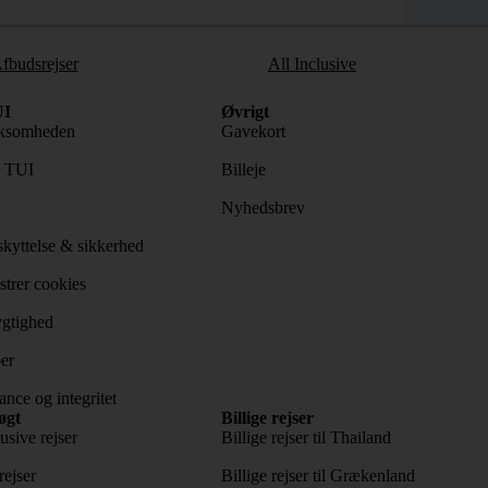
fbudsrejser
All Inclusive
I
Øvrigt
ksomheden
Gavekort
s TUI
Billeje
Nyhedsbrev
kyttelse & sikkerhed
trer cookies
gtighed
er
nce og integritet
øgt
Billige rejser
usive rejser
Billige rejser til Thailand
rejser
Billige rejser til Grækenland