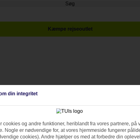
Søg
Kæmpe rejseoutlet
om din integritet
 cookies og andre funktioner, heriblandt fra vores partnere, på 
. Nogle er nødvendige for, at vores hjemmeside fungerer pålide
dvendige cookies). Andre hjælper os med at forbedre din oplevel