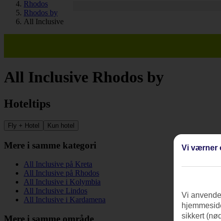
Rhodos
Rhodos by
All Inclusive
All Inclusive Rhodos by
Hoteltips
Fly + Hotel
Kun hotel
Mere i samme kategori
Vi værner 
All Inclusive på Kreta
All Inclusive på Rhodos
All Inclusive i Kolymbia
All Inclusive Lindos
Vi anvender
All Inclusive i Kardamena
hjemmeside
sikkert (nø
Mere i samme område