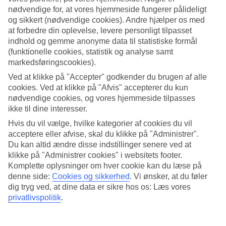
nødvendige for, at vores hjemmeside fungerer pålideligt
Søg
og sikkert (nødvendige cookies). Andre hjælper os med
at forbedre din oplevelse, levere personligt tilpasset
indhold og gemme anonyme data til statistiske formål
(funktionelle cookies, statistik og analyse samt
Du er på nuværende tidspunkt på
markedsføringscookies).
Ved at klikke på "Accepter" godkender du brugen af alle
Hjem
Rejse
cookies. Ved at klikke på "Afvis" accepterer du kun
Grækenland
nødvendige cookies, og vores hjemmeside tilpasses
Rhodos
ikke til dine interesser.
Plimmiri
Afbudsrejser
Hvis du vil vælge, hvilke kategorier af cookies du vil
acceptere eller afvise, skal du klikke på "Administrer".
Afbudsrejser Plimmiri
Du kan altid ændre disse indstillinger senere ved at
klikke på "Administrer cookies" i websitets footer.
Komplette oplysninger om hver cookie kan du læse på
Her finder du vores afbudsrejser til
Plimmiri
. Smidige og billige
denne side:
Cookies og sikkerhed
.
Vi ønsker, at du føler
pakkerejser, der bringer dig til varmen. På nogle af vores
dig tryg ved, at dine data er sikre hos os: Læs vores
afbudsrejser indgår
All Inclusive
, mens andre tilbud er mere
privatlivspolitik
.
spartanske – her findes noget for enhver smag og pengepung.
Hoteltips