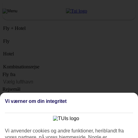
Fly + Hotel
Fly
Hotel
Kombinationsrejse
Fly fra
Rejsemål
Liste
Vi værner om din integritet
Hvornår?
Hvor længe?
1 uge
Vi anvender cookies og andre funktioner, heriblandt fra
Antal rejsende
vores partnere, på vores hjemmeside. Nogle er