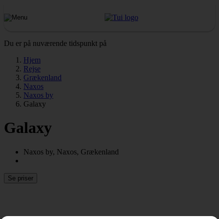
Du er på nuværende tidspunkt på
Hjem
Rejse
Grækenland
Naxos
Naxos by
Galaxy
Galaxy
Naxos by, Naxos, Grækenland
Se priser