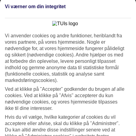
Tidligere
Næste
Vi værner om din integritet
Se billedgalleri
Tidligere
Næste
Vi anvender cookies og andre funktioner, heriblandt fra
vores partnere, på vores hjemmeside. Nogle er
Tripadvisor
nødvendige for, at vores hjemmeside fungerer pålideligt
og sikkert (nødvendige cookies). Andre hjælper os med
at forbedre din oplevelse, levere personligt tilpasset
4.5/5
indhold og gemme anonyme data til statistiske formål
(funktionelle cookies, statistik og analyse samt
Vurdering af
4.5 / 5
fra
746 anmeldelser
markedsføringscookies).
Renlighed
Ved at klikke på "Accepter" godkender du brugen af alle
4.7/5
cookies. Ved at klikke på "Afvis" accepterer du kun
Beliggenhed
nødvendige cookies, og vores hjemmeside tilpasses
4.8/5
ikke til dine interesser.
Værelserne
4.4/5
Hvis du vil vælge, hvilke kategorier af cookies du vil
Service
acceptere eller afvise, skal du klikke på "Administrer".
4.6/5
Du kan altid ændre disse indstillinger senere ved at
Søvnkvalitet