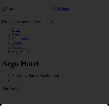
Du er på nuværende tidspunkt på
Hjem
Rejse
Grækenland
Naxos
Naxos by
Argo Hotel
Argo Hotel
Naxos by, Naxos, Grækenland
Se priser