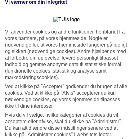
Vi værner om din integritet
Tidligere
Næste
Se billedgalleri
Tidligere
Næste
Vi anvender cookies og andre funktioner, heriblandt fra
vores partnere, på vores hjemmeside. Nogle er
nødvendige for, at vores hjemmeside fungerer pålideligt
Tripadvisor
og sikkert (nødvendige cookies). Andre hjælper os med
at forbedre din oplevelse, levere personligt tilpasset
indhold og gemme anonyme data til statistiske formål
4/5
(funktionelle cookies, statistik og analyse samt
markedsføringscookies).
Vurdering af
4 / 5
fra
41 anmeldelser
Ved at klikke på "Accepter" godkender du brugen af alle
Renlighed
cookies. Ved at klikke på "Afvis" accepterer du kun
4.3/5
nødvendige cookies, og vores hjemmeside tilpasses
Beliggenhed
ikke til dine interesser.
4.6/5
Værelserne
Hvis du vil vælge, hvilke kategorier af cookies du vil
3.9/5
acceptere eller afvise, skal du klikke på "Administrer".
Service
Du kan altid ændre disse indstillinger senere ved at
3.8/5
klikke på "Administrer cookies" i websitets footer.
Søvnkvalitet