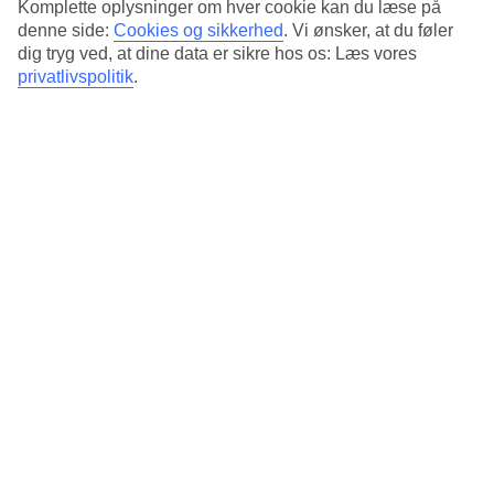
3.7/5
Komplette oplysninger om hver cookie kan du læse på
Standard
denne side:
Cookies og sikkerhed
.
Vi ønsker, at du føler
3.8/5
dig tryg ved, at dine data er sikre hos os: Læs vores
privatlivspolitik
.
Om hotellet
4*
Officiel kategori
Det 4-stjernede hotel Argo Hotel i Naxos Town er et hotel med bar,
morgenmadsbuffet og WiFi. På hotellet kan du nyde Både massage
og sauna. Der er parkeringsmuligheder i omådet. Hotellet blev
senest renoveret år 2020. Følgende kreditkort accepteres på hotellet:
American Express, Diners Club, EC Maestro, Mastercard og Visa.
Kort om hotellet
Udendørspool
Ja
Restaurant/Bar
Ja/Ja
Pools