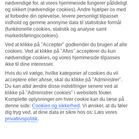
nødvendige for, at vores hjemmeside fungerer pålideligt
og sikkert (nødvendige cookies). Andre hjælper os med
Søg
at forbedre din oplevelse, levere personligt tilpasset
indhold og gemme anonyme data til statistiske formål
(funktionelle cookies, statistik og analyse samt
markedsføringscookies).
Du er på nuværende tidspunkt på
Ved at klikke på "Accepter" godkender du brugen af alle
Hjem
cookies. Ved at klikke på "Afvis" accepterer du kun
Rejse
nødvendige cookies, og vores hjemmeside tilpasses
Grækenland
ikke til dine interesser.
Lefkas
Nikiana
Hvis du vil vælge, hvilke kategorier af cookies du vil
Hoteller
acceptere eller afvise, skal du klikke på "Administrer".
Du kan altid ændre disse indstillinger senere ved at
Hoteller i Nikiana
klikke på "Administrer cookies" i websitets footer.
Komplette oplysninger om hver cookie kan du læse på
denne side:
Cookies og sikkerhed
.
Vi ønsker, at du føler
Her finder du hele vores udvalg af hoteller på
rejser til Nikiana
. Vi
har valgt de bedste hoteller, som Nikiana har at tilbyde for at sikre
dig tryg ved, at dine data er sikre hos os: Læs vores
dig den bedst mulige ferie. Uanset om du rejser selv, med familien,
privatlivspolitik
.
som par eller i en gruppe, kan du være sikker på at finde et hotel,
som passer til dig. Brug et øjeblik, lad dig inspirere og find dit
drømmehotel.