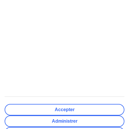
Nulstil
Færdig
Rejsemål
Nulstil
Færdig
Afrejsedato
Ma
Ti
On
To
Fr
Lø
Sø
Hvor fleksibel er din afrejsedato?
Kun valgt dato
+/- 3 Dage
+/- 7 Dage
+/- 14 Dage
Nulstil
Færdig
Antal rejsende
Antal værelser
Vælg for mig
Accepter
Voksne
2
Administrer
Børn (0-17)