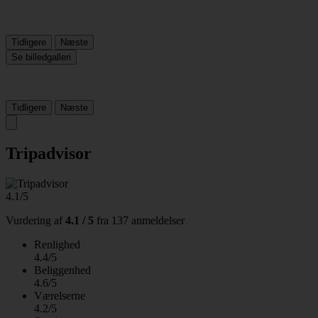
Tidligere
Næste
Se billedgalleri
Tidligere
Næste
Tripadvisor
4.1/5
Vurdering af
4.1 / 5
fra
137 anmeldelser
Renlighed
4.4/5
Beliggenhed
4.6/5
Værelserne
4.2/5