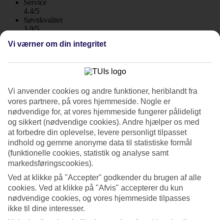
Service
4.4/5
Søvnkvalitet
3.9/5
Standard
Vi værner om din integritet
4.3/5
Om hotellet
WiFi
Vi anvender cookies og andre funktioner, heriblandt fra
vores partnere, på vores hjemmeside. Nogle er
Rolig beliggenhed med pool ved stranden
nødvendige for, at vores hjemmeside fungerer pålideligt
og sikkert (nødvendige cookies). Andre hjælper os med
På Platanias Mare Hotel bor du lige ved strandkanten på en rolig
at forbedre din oplevelse, levere personligt tilpasset
beliggenhed i Platanias. Indenfor rækkevidde ligger tavernaer, små
indhold og gemme anonyme data til statistiske formål
butikker og fornøjelser. På hotellet er der en pool, bar og restaurant
med havudsigt.
(funktionelle cookies, statistik og analyse samt
markedsføringscookies).
Platanias Mare Hotel består af charmerende bygninger, som både
Ved at klikke på "Accepter" godkender du brugen af alle
har dobbeltværelser og lejligheder. På denne sider bestiller du
dobbeltværelser. Vil du hellere bo i lejlighed bestilles du det via
cookies. Ved at klikke på "Afvis" accepterer du kun
Platanias Mare Apartments
.
nødvendige cookies, og vores hjemmeside tilpasses
ikke til dine interesser.
Pool, bar og restaurant med havudsigt