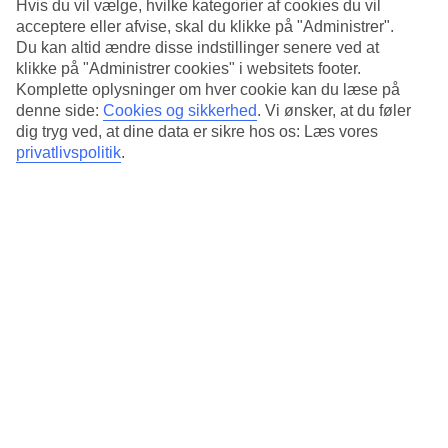
Hvis du vil vælge, hvilke kategorier af cookies du vil
acceptere eller afvise, skal du klikke på "Administrer".
Rundt om poolen er der liggestole og parasoller og her er også
poolbaren, der serverer drikkevarer og snacks i løbet af dagen.
Du kan altid ændre disse indstillinger senere ved at
Bruger du aftenen på hotellet, kan du spise middag i restauranten
klikke på "Administrer cookies" i websitets footer.
lige ved strandkanten. Her spiser du græske specialiteter og kan se
Komplette oplysninger om hver cookie kan du læse på
solen gå ned over havet. Baren/restauranten på Platanias Mare Hotel
denne side:
Cookies og sikkerhed
.
Vi ønsker, at du føler
er et stemningsfuldt sted at nyde de enestående smage fra det
dig tryg ved, at dine data er sikre hos os: Læs vores
middelhavskøkkenet. Den stilfulde restaurant byder på en
privatlivspolitik
.
spændende kulinarisk oplevelse med udsøgte retter fra det
kretensiske køkken samt et udvalg af europæiske retter.
Kort om hotellet
Til strand/badning
10 m - 150 m
Udendørspool/Børnepool
Ja/Ja
Centrum/Shopping
600 m/200 m
Restaurant/Bar
Ja/Ja
Transfertid
ca. 1 time