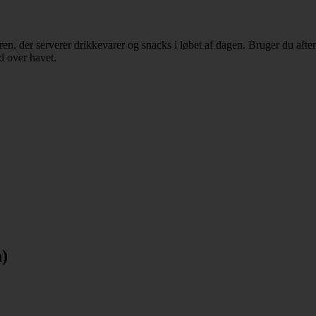
en, der serverer drikkevarer og snacks i løbet af dagen. Bruger du aften
d over havet.
n)