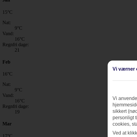
15
°
C
Nat:
9
°C
Vand:
16
°C
Regnfri dage:
21
Feb
Vi værner 
16
°
C
Nat:
9
°C
Vand:
Vi anvender
16
°C
hjemmeside
Regnfri dage:
sikkert (nø
19
personligt 
Mar
cookies, st
Ved at klik
17
°
C