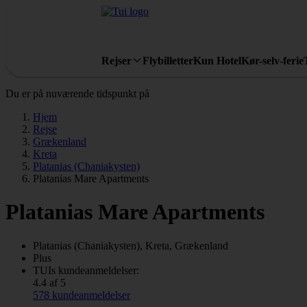
Rejser
Flybilletter
Kun Hotel
Kør-selv-ferie
Du er på nuværende tidspunkt på
Hjem
Rejse
Grækenland
Kreta
Platanias (Chaniakysten)
Platanias Mare Apartments
Platanias Mare Apartments
Platanias (Chaniakysten), Kreta, Grækenland
Plus
TUIs kundeanmeldelser:
4.4 af 5
578 kundeanmeldelser