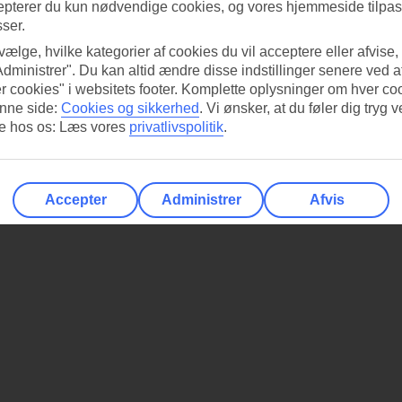
epterer du kun nødvendige cookies, og vores hjemmeside tilpass
sser.
 vælge, hvilke kategorier af cookies du vil acceptere eller afvise,
Administrer". Du kan altid ændre disse indstillinger senere ved a
r cookies" i websitets footer. Komplette oplysninger om hver co
nne side:
Cookies og sikkerhed
.
Vi ønsker, at du føler dig tryg v
re hos os: Læs vores
privatlivspolitik
.
Accepter
Administrer
Afvis