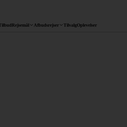
Tilbud
Rejsemål
Afbudsrejser
Tilvalg
Oplevelser