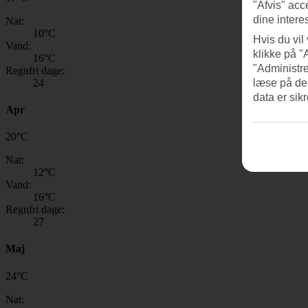
"Afvis" acc
dine intere
Nat:
10
°C
Hvis du vil
Vand:
klikke på "
16
°C
"Administre
Regnfri dage:
24
læse på de
data er sik
Apr
20
°
C
Nat:
12
°C
Vand:
16
°C
Regnfri dage:
27
Maj
24
°
C
Nat: