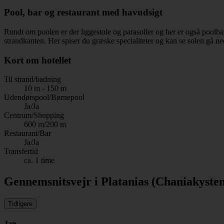
Pool, bar og restaurant med havudsigt
Rundt om poolen er der liggestole og parasoller og her er også poolbar
strandkanten. Her spiser du græske specialiteter og kan se solen gå ne
Kort om hotellet
Til strand/badning
10 m - 150 m
Udendørspool/Børnepool
Ja/Ja
Centrum/Shopping
600 m/200 m
Restaurant/Bar
Ja/Ja
Transfertid
ca. 1 time
Gennemsnitsvejr i Platanias (Chaniakyste
Tidligere
Jan