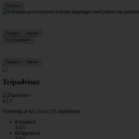
Se priser
Tidligere
Næste
Se billedgalleri
Tidligere
Næste
Tripadvisor
4.1/5
Vurdering af
4.1 / 5
fra
137 anmeldelser
Renlighed
4.4/5
Beliggenhed
4.6/5