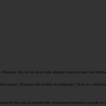
i Platanias. Her bor du på en rolig sidegade med tavernaer, små butikker
bbeltværelser. På denne side bestiller du lejligheder. Vil du bo o dobb
n behagelig ferie kan du forudbestille morgenmad hjemmefra og nyde en