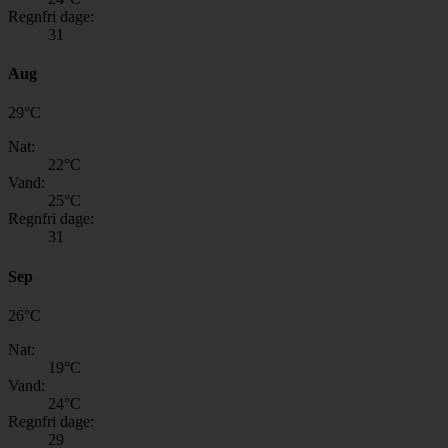
Regnfri dage:
31
Aug
29
°
C
Nat:
22
°C
Vand:
25
°C
Regnfri dage:
31
Sep
26
°
C
Nat:
19
°C
Vand:
24
°C
Regnfri dage:
29