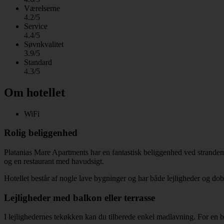
Værelserne
4.2/5
Service
4.4/5
Søvnkvalitet
3.9/5
Standard
4.3/5
Om hotellet
WiFi
Rolig beliggenhed
Platanias Mare Apartments har en fantastisk beliggenhed ved stranden 
og en restaurant med havudsigt.
Hotellet består af nogle lave bygninger og har både lejligheder og do
Lejligheder med balkon eller terrasse
I lejlighedernes tekøkken kan du tilberede enkel madlavning. For e