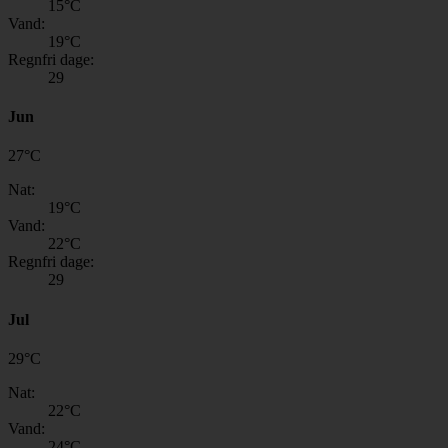
15
°C
Vand:
19
°C
Regnfri dage:
29
Jun
27
°
C
Nat:
19
°C
Vand:
22
°C
Regnfri dage:
29
Jul
29
°
C
Nat:
22
°C
Vand:
24
°C