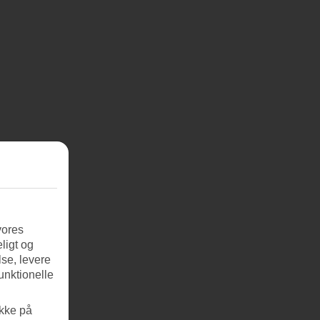
vores
ligt og
se, levere
unktionelle
ikke på