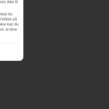
es ikke til
 skal du
t klikke på
okie kan du
ed, at dine