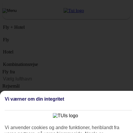
Fly + Hotel
Fly
Hotel
Kombinationsrejse
Fly fra
Rejsemål
Liste
Vi værner om din integritet
Hvornår?
Hvor længe?
1 uge
Vi anvender cookies og andre funktioner, heriblandt fra
Antal rejsende