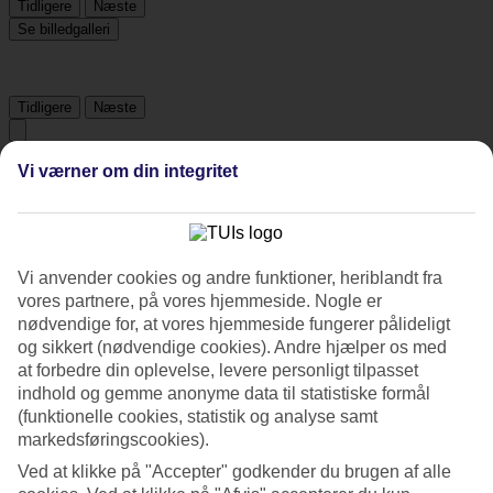
Tidligere
Næste
Se billedgalleri
Tidligere
Næste
Vi værner om din integritet
Tripadvisor
4.7/5
Vi anvender cookies og andre funktioner, heriblandt fra
Vurdering af
4.7 / 5
fra
130 anmeldelser
vores partnere, på vores hjemmeside. Nogle er
Renlighed
nødvendige for, at vores hjemmeside fungerer pålideligt
4.8/5
og sikkert (nødvendige cookies). Andre hjælper os med
Beliggenhed
at forbedre din oplevelse, levere personligt tilpasset
4.4/5
indhold og gemme anonyme data til statistiske formål
Værelserne
(funktionelle cookies, statistik og analyse samt
4.9/5
Service
markedsføringscookies).
4.7/5
Ved at klikke på "Accepter" godkender du brugen af alle
Søvnkvalitet