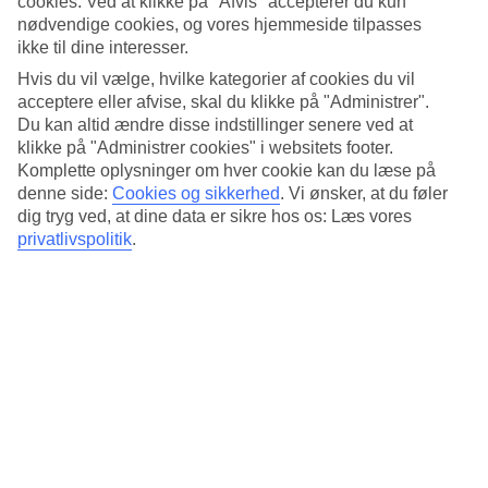
cookies. Ved at klikke på "Afvis" accepterer du kun
4.9/5
nødvendige cookies, og vores hjemmeside tilpasses
Standard
4.6/5
ikke til dine interesser.
Hvis du vil vælge, hvilke kategorier af cookies du vil
Om hotellet
acceptere eller afvise, skal du klikke på "Administrer".
Du kan altid ændre disse indstillinger senere ved at
5*
klikke på "Administrer cookies" i websitets footer.
Officiel kategori
Komplette oplysninger om hver cookie kan du læse på
Det 5-stjernede hotel D'Andrea Lagoon All Suites i Marmari er et
denne side:
Cookies og sikkerhed
.
Vi ønsker, at du føler
hotel med bar, WiFi og pool. På hotellet kan du nyde Både massage
dig tryg ved, at dine data er sikre hos os: Læs vores
og sauna. Der er parkeringsmuligheder i omådet. Følgende
privatlivspolitik
.
kreditkort accepteres på hotellet: EC Maestro, Mastercard og Visa.
Kort om hotellet
Udendørspool
Ja
Restaurant/Bar
Ja/Ja
Transfertid
ca. 20 minutter
Gennemsnitsvejr i Marmari