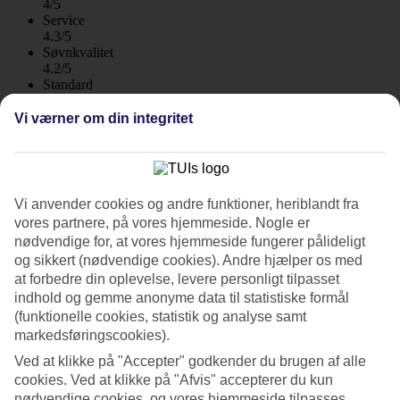
4/5
Service
4.3/5
Søvnkvalitet
4.2/5
Standard
4.1/5
Vi værner om din integritet
Om hotellet
5*
Officiel kategori
Vi anvender cookies og andre funktioner, heriblandt fra
WiFi
vores partnere, på vores hjemmeside. Nogle er
Care Travel
nødvendige for, at vores hjemmeside fungerer pålideligt
Moderne All Inclusive-hotel ved stranden
og sikkert (nødvendige cookies). Andre hjælper os med
at forbedre din oplevelse, levere personligt tilpasset
Akti Palace Hotel i Kardamena er et moderne hotel, der ligger lige
indhold og gemme anonyme data til statistiske formål
ved stranden. Her er der værelser med havudsigt, have og
(funktionelle cookies, statistik og analyse samt
tennisbane, og du kan veksle mellem at bade i havet og i poolen.
markedsføringscookies).
Der er desuden aktiviteter for alle aldersgrupper, og All Inclusive
indgår.
Ved at klikke på "Accepter" godkender du brugen af alle
cookies. Ved at klikke på "Afvis" accepterer du kun
Hotelområdet består af flere bygninger. Fra poolen, der ligger lige
nødvendige cookies, og vores hjemmeside tilpasses