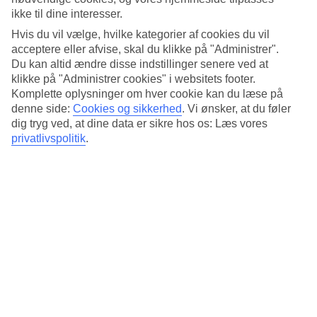
ovenfor stranden, kan du se ud over havet, når du bader. På stranden
ikke til dine interesser.
er der gratis solsenge og parasoller.
Hvis du vil vælge, hvilke kategorier af cookies du vil
Aktiviteter hele dagen
acceptere eller afvise, skal du klikke på "Administrer".
Du kan altid ændre disse indstillinger senere ved at
På Akti Palace Hotel kan du spille tennis eller beachvolley, og ved
klikke på "Administrer cookies" i websitets footer.
stranden findes der pedalbåde og kanoer. Flere aftener om ugen
Komplette oplysninger om hver cookie kan du læse på
arrangeres der også underholdning.
denne side:
Cookies og sikkerhed
.
Vi ønsker, at du føler
All Inclusive indgår
dig tryg ved, at dine data er sikre hos os: Læs vores
privatlivspolitik
.
All Inclusive indgår i rejses pris med buffetmåltider, så her får du det
hele med. Morgenmad, frokost og aftensmad serveres dagligt, og du
kan frit vælge dine favoritter.
Antal værelser : 189
Kort om hotellet
Til strand/badning
200 m
Udendørspool/Børnepool
Ja/Ja
Centrum/Shopping