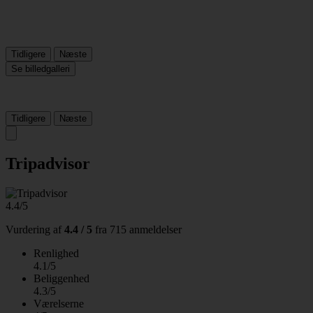
Tidligere
Næste
Se billedgalleri
Tidligere
Næste
Tripadvisor
4.4/5
Vurdering af
4.4 / 5
fra
715 anmeldelser
Renlighed
4.1/5
Beliggenhed
4.3/5
Værelserne