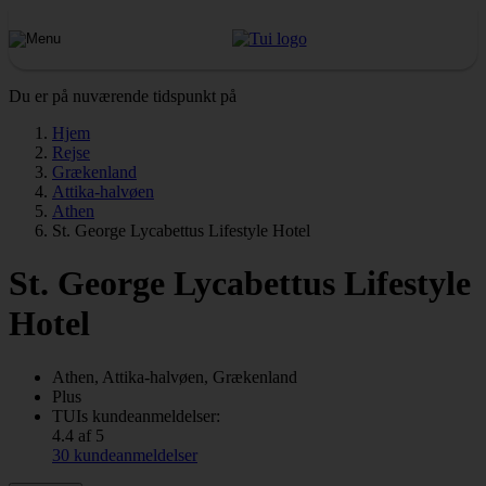
Du er på nuværende tidspunkt på
Hjem
Rejse
Grækenland
Attika-halvøen
Athen
St. George Lycabettus Lifestyle Hotel
St. George Lycabettus Lifestyle
Hotel
Athen, Attika-halvøen, Grækenland
Plus
TUIs kundeanmeldelser:
4.4 af 5
30 kundeanmeldelser