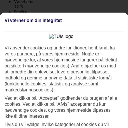
Værelserne
3.8/5
Service
4.1/5
Vi værner om din integritet
Søvnkvalitet
4.1/5
Standard
3.8/5
Vi anvender cookies og andre funktioner, heriblandt fra
Om hotellet
vores partnere, på vores hjemmeside. Nogle er
nødvendige for, at vores hjemmeside fungerer pålideligt
5*
og sikkert (nødvendige cookies). Andre hjælper os med
Officiel kategori
at forbedre din oplevelse, levere personligt tilpasset
WiFi
indhold og gemme anonyme data til statistiske formål
Hotel med høj standard og tagterrasse
(funktionelle cookies, statistik og analyse samt
markedsføringscookies).
St. George Lycabettus Lifestyle Hotel er centralt beliggende på en
Ved at klikke på "Accepter" godkender du brugen af alle
bakke i det eksklusive Kolonaki-kvarter i Athen og er et elegant
cookies. Ved at klikke på "Afvis" accepterer du kun
hotel med tagterrasse med pool, bar og restauranter med udsigt over
byen og Akropolis.
nødvendige cookies, og vores hjemmeside tilpasses
ikke til dine interesser.
Her er du tæt på Athens mange restauranter, designerbutikker og
indkøbscentre. Efter en dag i byen kan du slappe af på hotellet med
Hvis du vil vælge, hvilke kategorier af cookies du vil