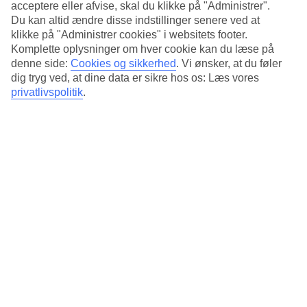
et spa-besøg, massage eller træning i fitnesslokalet.
acceptere eller afvise, skal du klikke på "Administrer".
Du kan altid ændre disse indstillinger senere ved at
Tagterrasse med pool
klikke på "Administrer cookies" i websitets footer.
Komplette oplysninger om hver cookie kan du læse på
På hotellets smukke tagterrasse kan du slappe af på en liggestol
denne side:
Cookies og sikkerhed
.
Vi ønsker, at du føler
under en parasol, tage en forfriskende dukkert i poolen eller nyde en
dig tryg ved, at dine data er sikre hos os: Læs vores
drink i baren. Du kan også bare nyde den panoramiske udsigt over
privatlivspolitik
.
byen.
Restauranter med udsigt
Selv fra restauranterne på etagen nedenunder har du udsigt over
omgivelserne. Morgenmad indgår i rejsens pris, og hvis du ønsker,
at frokost og/eller aftensmad skal indgå, kan du bestille halv- og
helpension hjemmefra.
Antal værelser : 154
Kort om hotellet
Udendørspool
Ja
Centrum/Shopping
300 m/300 m