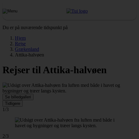
Du er på nuværende tidspunkt på
Hjem
Rejse
Grækenland
Attika-halvøen
Rejser til Attika-halvøen
Se billedgalleri
Tidligere
1/3
2/3