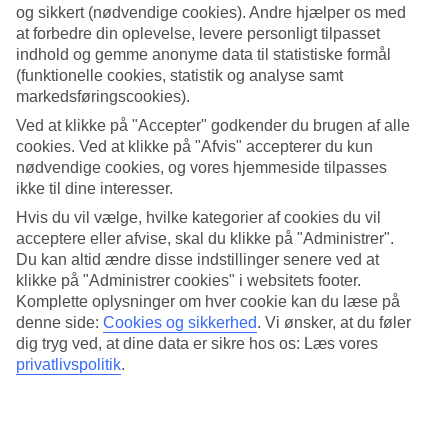
og sikkert (nødvendige cookies). Andre hjælper os med
Søg
at forbedre din oplevelse, levere personligt tilpasset
indhold og gemme anonyme data til statistiske formål
(funktionelle cookies, statistik og analyse samt
markedsføringscookies).
Du er på nuværende tidspunkt på
Ved at klikke på "Accepter" godkender du brugen af alle
cookies. Ved at klikke på "Afvis" accepterer du kun
Hjem
nødvendige cookies, og vores hjemmeside tilpasses
Rejse
ikke til dine interesser.
Frankrig
Franske Riviera
Hvis du vil vælge, hvilke kategorier af cookies du vil
Nice
acceptere eller afvise, skal du klikke på "Administrer".
All Inclusive
Du kan altid ændre disse indstillinger senere ved at
klikke på "Administrer cookies" i websitets footer.
All Inclusive Nice
Komplette oplysninger om hver cookie kan du læse på
denne side:
Cookies og sikkerhed
.
Vi ønsker, at du føler
Mere i samme kategori
dig tryg ved, at dine data er sikre hos os: Læs vores
privatlivspolitik
.
All Inclusive i Juan-les-Pins
All Inclusive i Cannes
All Inclusive Val Thorens
All Inclusive Franske Riviera