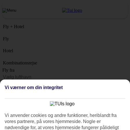
Fly + Hotel
Fly
Hotel
Kombinationsrejse
Fly fra
Rejsemål
Vi værner om din integritet
Liste
Hvornår?
Hvor længe?
Vi anvender cookies og andre funktioner, heriblandt fra
1 uge
vores partnere, på vores hjemmeside. Nogle er
Antal rejsende
nødvendige for, at vores hjemmeside fungerer pålideligt