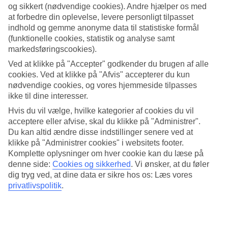
og sikkert (nødvendige cookies). Andre hjælper os med
Søg
at forbedre din oplevelse, levere personligt tilpasset
indhold og gemme anonyme data til statistiske formål
(funktionelle cookies, statistik og analyse samt
markedsføringscookies).
Du er på nuværende tidspunkt på
Ved at klikke på "Accepter" godkender du brugen af alle
cookies. Ved at klikke på "Afvis" accepterer du kun
Hjem
nødvendige cookies, og vores hjemmeside tilpasses
Rejse
ikke til dine interesser.
Frankrig
Franske Riviera
Hvis du vil vælge, hvilke kategorier af cookies du vil
Juan-les-Pins
acceptere eller afvise, skal du klikke på "Administrer".
All Inclusive
Du kan altid ændre disse indstillinger senere ved at
klikke på "Administrer cookies" i websitets footer.
All Inclusive i Juan-les-Pins
Komplette oplysninger om hver cookie kan du læse på
denne side:
Cookies og sikkerhed
.
Vi ønsker, at du føler
Mere i samme kategori
dig tryg ved, at dine data er sikre hos os: Læs vores
privatlivspolitik
.
All Inclusive i Val d'Isere
All Inclusive i La Plagne
All Inclusive De Franske Alper
All Inclusive i Chamonix