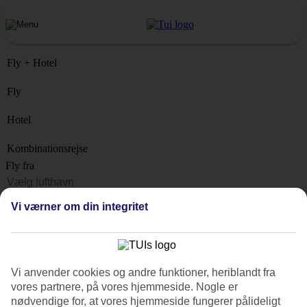
Fly + Hotel
Fly
Hotel
Kombinationsrejse
Fly fra
Rejsemål
Vi værner om din integritet
Liste
Hvornår?
Hvor længe?
Vi anvender cookies og andre funktioner, heriblandt fra
1 uge
vores partnere, på vores hjemmeside. Nogle er
Antal rejsende
nødvendige for, at vores hjemmeside fungerer pålideligt