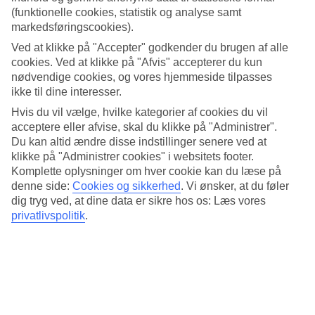
for måned.
(funktionelle cookies, statistik og analyse samt
markedsføringscookies).
Gennemsnitstemperatur – Calvi
Ved at klikke på "Accepter" godkender du brugen af alle
cookies. Ved at klikke på "Afvis" accepterer du kun
Populære hoteller – Calvi
nødvendige cookies, og vores hjemmeside tilpasses
ikke til dine interesser.
Mere i samme kategori
Hvis du vil vælge, hvilke kategorier af cookies du vil
Juan-les-Pins - Vejr og temperaturer
acceptere eller afvise, skal du klikke på "Administrer".
Nice - Vejr og temperaturer
Du kan altid ændre disse indstillinger senere ved at
Franske Riviera - Vejr og temperaturer
klikke på "Administrer cookies" i websitets footer.
De Franske Alper - Vejr og temperaturer
Komplette oplysninger om hver cookie kan du læse på
Cannes - Vejr og temperaturer
denne side:
Cookies og sikkerhed
.
Vi ønsker, at du føler
Mere i samme område
dig tryg ved, at dine data er sikre hos os: Læs vores
privatlivspolitik
.
Hoteller i Calvi
Rejser til Calvi
Paris med børn
Rejser til Paris
Rejser til Saint-Raphaël
Rejser der ligner