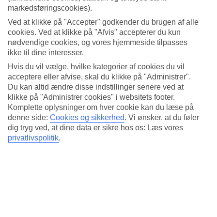
om det gælder soltimer eller vandtemperatur. Find ud af hvor varmt
markedsføringscookies).
der er, når du skal rejse til Baia Sardinia. Her har vi samlet al
information om vejret måned for måned.
Ved at klikke på "Accepter" godkender du brugen af alle
cookies. Ved at klikke på "Afvis" accepterer du kun
Gennemsnitstemperatur – Baia Sardinia
nødvendige cookies, og vores hjemmeside tilpasses
ikke til dine interesser.
Populære hoteller – Baia Sardinia
Hvis du vil vælge, hvilke kategorier af cookies du vil
acceptere eller afvise, skal du klikke på "Administrer".
Mere i samme kategori
Du kan altid ændre disse indstillinger senere ved at
klikke på "Administrer cookies" i websitets footer.
Golfo Aranci - Vejr og temperaturer
Komplette oplysninger om hver cookie kan du læse på
Orosei - Vejr og temperaturer
denne side:
Cookies og sikkerhed
.
Vi ønsker, at du føler
Amalfikysten - Vejr og temperaturer
dig tryg ved, at dine data er sikre hos os: Læs vores
Rom - Vejr og temperaturer
privatlivspolitik
.
Vejret på Sardinien: Guide til klima og temperaturer
Mere i samme område
Hoteller Porto Cervo
All Inclusive Baia Sardinia
Afbudsrejser Baia Sardinia
Hoteller Baia Sardinia
Hoteller ved Comosøen