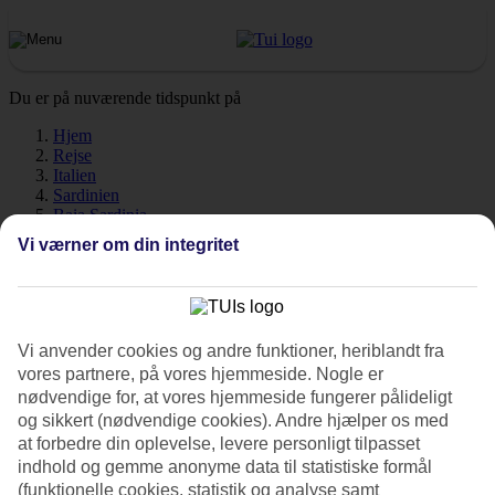
Du er på nuværende tidspunkt på
Hjem
Rejse
Italien
Sardinien
Baia Sardinia
Vejr
Vi værner om din integritet
Baia Sardinia - Vejr og
temperaturer
Vi anvender cookies og andre funktioner, heriblandt fra
vores partnere, på vores hjemmeside. Nogle er
nødvendige for, at vores hjemmeside fungerer pålideligt
og sikkert (nødvendige cookies). Andre hjælper os med
at forbedre din oplevelse, levere personligt tilpasset
Hvordan er vejret, når du skal rejse til Baia Sardinia på ferie? Vejret,
indhold og gemme anonyme data til statistiske formål
klima og temperatur spiller en afgørende rolle på din ferie, uanset
(funktionelle cookies, statistik og analyse samt