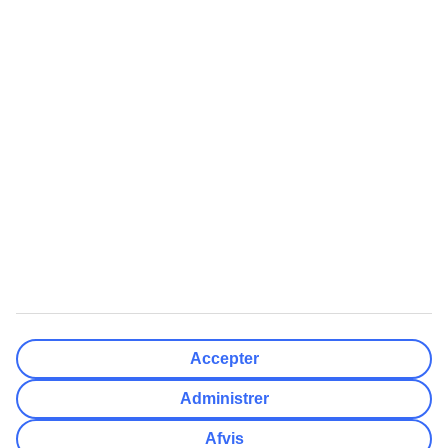
Rejsemål
Nulstil
Færdig
Afrejsedato
Ma
Ti
On
To
Fr
Lø
Sø
Hvor fleksibel er din afrejsedato?
Kun valgt dato
+/- 3 Dage
+/- 7 Dage
+/- 14 Dage
Nulstil
Færdig
Antal rejsende
Antal værelser
Vælg for mig
Accepter
Voksne
2
Administrer
Børn (0-17)
0
Afvis
Nulstil