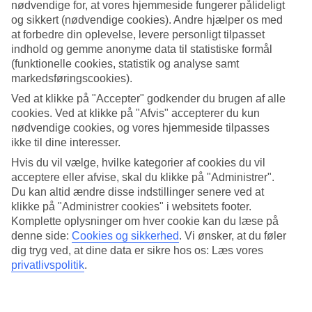
nødvendige for, at vores hjemmeside fungerer pålideligt
og sikkert (nødvendige cookies). Andre hjælper os med
Søg
at forbedre din oplevelse, levere personligt tilpasset
indhold og gemme anonyme data til statistiske formål
(funktionelle cookies, statistik og analyse samt
markedsføringscookies).
Du er på nuværende tidspunkt på
Ved at klikke på "Accepter" godkender du brugen af alle
Hjem
cookies. Ved at klikke på "Afvis" accepterer du kun
Rejse
nødvendige cookies, og vores hjemmeside tilpasses
Egypten
ikke til dine interesser.
Marsa Alam-kysten
Marsa Alam
Hvis du vil vælge, hvilke kategorier af cookies du vil
All Inclusive
acceptere eller afvise, skal du klikke på "Administrer".
Du kan altid ændre disse indstillinger senere ved at
All Inclusive i Marsa Alam
klikke på "Administrer cookies" i websitets footer.
Komplette oplysninger om hver cookie kan du læse på
denne side:
Cookies og sikkerhed
.
Vi ønsker, at du føler
Vores All Inclusive-rejser er det perfekte valg for dig, der ønsker at
dig tryg ved, at dine data er sikre hos os: Læs vores
spise og drikke godt på hotellet uden at bekymre dig om regningen.
Rejser med
All Inclusive
betyder simpelthen, at både voksne og
privatlivspolitik
.
børn kan nyde godt af mad, drikkevarer, is og snacks på hotellet. At
bestille en rejse med All Inclusive, når du skal til
Marsa Alam
på
ferie, giver dig det bedste af begge verdener under din ferie: sol og