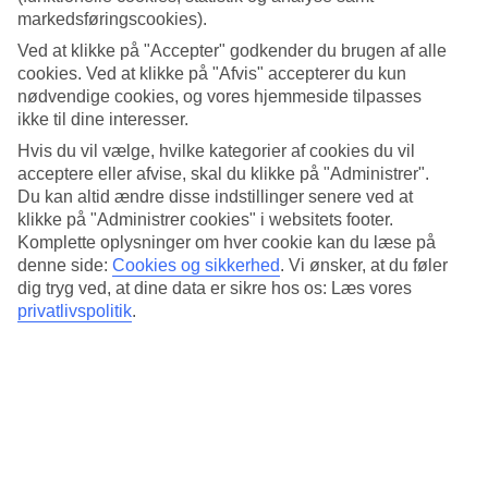
solsikkert klima året rundt med varme vintre og hotte somre. Også
markedsføringscookies).
vandet har en behagelig temperatur hele året, mellem 21-33 grader
afhængig af, hvornår du skal rejse. Her har vi samlet al information
Ved at klikke på "Accepter" godkender du brugen af alle
om vejret måned for måned.
cookies. Ved at klikke på "Afvis" accepterer du kun
nødvendige cookies, og vores hjemmeside tilpasses
Gennemsnitstemperatur – Abu Dhabi
ikke til dine interesser.
Hvis du vil vælge, hvilke kategorier af cookies du vil
Populære hoteller – Abu Dhabi
acceptere eller afvise, skal du klikke på "Administrer".
Du kan altid ændre disse indstillinger senere ved at
Mere i samme kategori
klikke på "Administrer cookies" i websitets footer.
Komplette oplysninger om hver cookie kan du læse på
Ras al Khaimah - Vejr og temperaturer
denne side:
Cookies og sikkerhed
.
Vi ønsker, at du føler
Kreta - Vejr og temperaturer
dig tryg ved, at dine data er sikre hos os: Læs vores
Spanien - Vejr og temperaturer
Cypern - Vejr og temperaturer
privatlivspolitik
.
Mallorca - Vejr og temperaturer
Mere i samme område
Afbudsrejser til Abu Dhabi
Hoteller Abu Dhabi
All Inclusive Abu Dhabi
All Inclusive i Ras al Khaimah