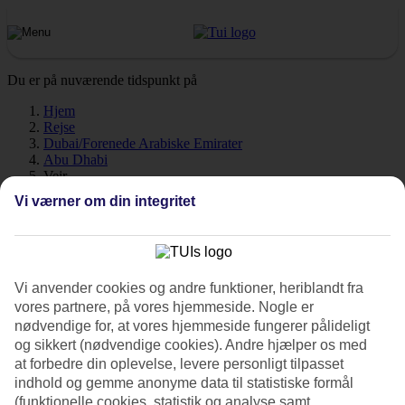
Du er på nuværende tidspunkt på
Hjem
Rejse
Dubai/Forenede Arabiske Emirater
Abu Dhabi
Vejr
Vi værner om din integritet
Abu Dhabi - Vejr og
temperaturer
Vi anvender cookies og andre funktioner, heriblandt fra
vores partnere, på vores hjemmeside. Nogle er
nødvendige for, at vores hjemmeside fungerer pålideligt
og sikkert (nødvendige cookies). Andre hjælper os med
Hvordan er vejret, når du skal
rejse til Abu Dhabi
på ferie? Vejret,
at forbedre din oplevelse, levere personligt tilpasset
klima og temperatur spiller en afgørende rolle på din ferie, uanset
indhold og gemme anonyme data til statistiske formål
om det gælder soltimer eller vandtemperatur. Abu Dhabi har et
(funktionelle cookies, statistik og analyse samt