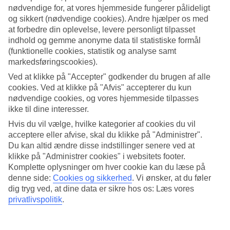
nødvendige for, at vores hjemmeside fungerer pålideligt
Søg
og sikkert (nødvendige cookies). Andre hjælper os med
at forbedre din oplevelse, levere personligt tilpasset
indhold og gemme anonyme data til statistiske formål
(funktionelle cookies, statistik og analyse samt
Du er på nuværende tidspunkt på
markedsføringscookies).
Ved at klikke på "Accepter" godkender du brugen af alle
Hjem
cookies. Ved at klikke på "Afvis" accepterer du kun
Rejse
Den Dominikanske Republik
nødvendige cookies, og vores hjemmeside tilpasses
Las Terrenas
ikke til dine interesser.
Afbudsrejser
Hvis du vil vælge, hvilke kategorier af cookies du vil
acceptere eller afvise, skal du klikke på "Administrer".
Afbudsrejser Las Terrenas
Du kan altid ændre disse indstillinger senere ved at
klikke på "Administrer cookies" i websitets footer.
Her finder du vores afbudsrejser og last minute rejser til Las
Komplette oplysninger om hver cookie kan du læse på
Terrenas. Vi har samlet alle rejserne her, så du kan få et overblik
denne side:
Cookies og sikkerhed
.
Vi ønsker, at du føler
over de afbudsrejser, der er aktuelle for Las Terrenas. På nogle af
dig tryg ved, at dine data er sikre hos os: Læs vores
vores afbudsrejser indgår
All Inclusive
i prisen, men det kan ofte
privatlivspolitik
.
tilkøbes til mange af hotellerne, hvis du ønsker det.
Hoteltips