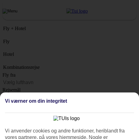
Fly + Hotel
Fly
Hotel
Kombinationsrejse
Fly fra
Rejsemål
Liste
Vi værner om din integritet
Hvornår?
Hvor længe?
1 uge
Vi anvender cookies og andre funktioner, heriblandt fra
Antal rejsende
vores partnere, på vores hjemmeside. Nogle er