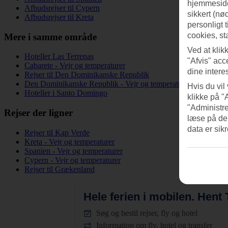
hjemmeside
Afbudsrejser til Cypern
sikkert (nø
Afbudsrejser til Kreta
personligt 
cookies, st
Mere i samme område
Ved at klik
Hoteller Las Terrenas
"Afvis" acc
Cabarete - Vejr og temperaturer
dine intere
Rejser til Den Dominikanske Republik
Den Dominikanske Republik - Vejr og temperaturer
Hvis du vil
Hoteller i Santo Domingo
klikke på "
"Administre
Rejser der ligner
læse på de
data er sik
Rejser til Kap Verde
Kreta - Vejr og temperaturer
Spanien - Vejr og temperaturer
Cypern - Vejr og temperaturer
Rejser til Grækenland
Hele ferien i mobilen.
Hent T
Søg og bestil rejser, fly og hotel
Information om fly, hotel og transfer