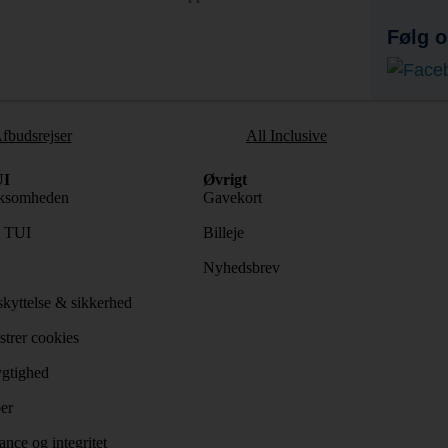
Følg o
fbudsrejser
All Inclusive
I
Øvrigt
ksomheden
Gavekort
s TUI
Billeje
Nyhedsbrev
kyttelse & sikkerhed
trer cookies
gtighed
er
nce og integritet