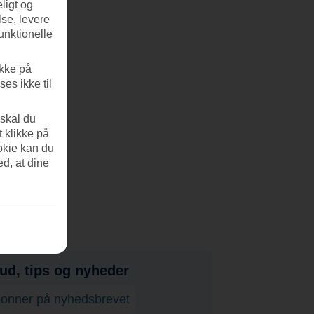
ligt og
se, levere
unktionelle
ikke på
es ikke til
 skal du
t klikke på
okie kan du
ed, at dine
bud, tips og nyheder
onner på nyhedsbrevet