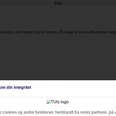
Søg
kkerejser, der bringer dig til varmen. På nogle af vores afbudsrejser ind
jsemål og rejselængde for at tilpasse turen til dine ønsker. Da det handl
Cabarete.
om din integritet
 cookies og andre funktioner, heriblandt fra vores partnere, på 