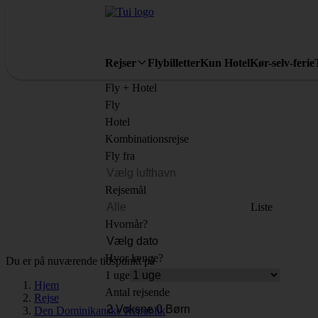
Rejser
Flybilletter
Kun Hotel
Kør-selv-ferie
Fly + Hotel
Fly
Hotel
Kombinationsrejse
Fly fra
Rejsemål
Liste
Hvornår?
Hvor længe?
Du er på nuværende tidspunkt på
1 uge
Hjem
Antal rejsende
Rejse
Den Dominikanske Republik