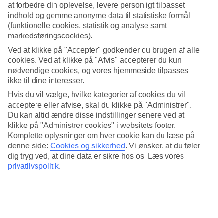
at forbedre din oplevelse, levere personligt tilpasset
Mad og drikke
indhold og gemme anonyme data til statistiske formål
(funktionelle cookies, statistik og analyse samt
Til din bekvemmelighed indgår All Inclusive i rejsens pris. Vælg
blandt lokale dominikanske specialiteter og internationale retter.
markedsføringscookies).
Foruden buffetrestauranten er der flere à la carte-restauranter og
Ved at klikke på "Accepter" godkender du brugen af alle
barer. Her kan du spise og drikke godt med havudsigt.
cookies. Ved at klikke på "Afvis" accepterer du kun
Antal værelser : 404
nødvendige cookies, og vores hjemmeside tilpasses
ikke til dine interesser.
Kort om hotellet
Hvis du vil vælge, hvilke kategorier af cookies du vil
acceptere eller afvise, skal du klikke på "Administrer".
Til strand/badning
Du kan altid ændre disse indstillinger senere ved at
50 m - 100 m
Udendørspool/Børnepool
klikke på "Administrer cookies" i websitets footer.
Ja/Ja
Komplette oplysninger om hver cookie kan du læse på
Centrum
denne side:
Cookies og sikkerhed
.
Vi ønsker, at du føler
35 km
dig tryg ved, at dine data er sikre hos os: Læs vores
Restaurant/Bar
privatlivspolitik
.
Ja/Ja
Transfertid
ca. 1 time
Gennemsnitsvejr i Bayahibe