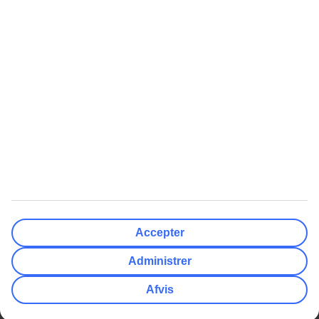
Nulstil
Færdig
Afrejsedato
Ma
Ti
On
To
Fr
Lø
Sø
Hvor fleksibel er din afrejsedato?
Kun valgt dato
+/- 3 Dage
+/- 7 Dage
+/- 14 Dage
Nulstil
Færdig
Antal rejsende
Antal værelser
Vælg for mig
Accepter
Voksne
2
Administrer
Børn (0-17)
0
Afvis
Nulstil
Færdig