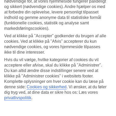
nødvendige for, at vores hjemmeside fungerer pålideligt
og sikkert (nødvendige cookies). Andre hjælper os med
Søg
at forbedre din oplevelse, levere personligt tilpasset
indhold og gemme anonyme data til statistiske formål
(funktionelle cookies, statistik og analyse samt
markedsføringscookies).
Du er på nuværende tidspunkt på
Ved at klikke på "Accepter" godkender du brugen af alle
Hjem
cookies. Ved at klikke på "Afvis" accepterer du kun
Rejse
nødvendige cookies, og vores hjemmeside tilpasses
Den Dominikanske Republik
ikke til dine interesser.
Bayahibe
Hoteller
Hvis du vil vælge, hvilke kategorier af cookies du vil
acceptere eller afvise, skal du klikke på "Administrer".
Hoteller Bayahibe
Du kan altid ændre disse indstillinger senere ved at
klikke på "Administrer cookies" i websitets footer.
Komplette oplysninger om hver cookie kan du læse på
I feriebyen
Bayahibe
er atmosfæren rolig, strandene hvide og
denne side:
Cookies og sikkerhed
.
Vi ønsker, at du føler
vandet turkist. Vi har valgt de bedste hoteller, som Bayahibe har at
dig tryg ved, at dine data er sikre hos os: Læs vores
tilbyde, for at sikre dig den bedst mulige ferie. Herunder finder du
privatlivspolitik
.
hele vores udvalg af hoteller i Bayahibe.
Hoteltips