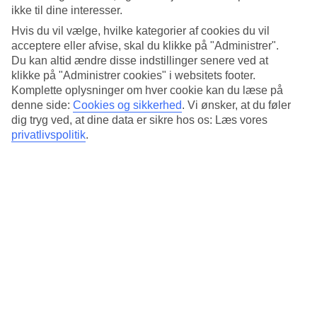
strandpromenaden kommer du til havnen i Kato Pafos.
ikke til dine interesser.
Afslapning på stranden og ved poolen
Hvis du vil vælge, hvilke kategorier af cookies du vil
acceptere eller afvise, skal du klikke på "Administrer".
Kymata er hotellets strandrestaurant, hvis specialitet er
Du kan altid ændre disse indstillinger senere ved at
middelhavskøkkenet. På græsplænen mellem poolområdet og
klikke på "Administrer cookies" i websitets footer.
stranden er der solsenge og parasoller. Poolområdet består af to
Komplette oplysninger om hver cookie kan du læse på
sammenkoblede pools. Der er også en indendørs pool med
denne side:
Cookies og sikkerhed
.
Vi ønsker, at du føler
hydromassage.
dig tryg ved, at dine data er sikre hos os: Læs vores
privatlivspolitik
.
Luksuriøse suiter
Hotellets spa har forskellige behandlinger og et veldustyret fitness.
Alle værelser på hotellet er suiter, der er udstyret med blandt andet
regnbruser og espressomaskine.
Morgenbuffet og à la carte
Foruden fire restauranter er der også tre barer at vælge mellem. De
fleste aftener om ugen arrangeres underholdning med livemusik.
Morgenbuffeten serveres på restaurant Estia, der også serverer
middagsbuffeter med forskellige temaer.
Laveste aldersgrænse for at bo på Constantinou Bros Asimina