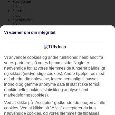
Værelserne
4.7/5
Service
4.8/5
Søvnkvalitet
4.8/5
Standard
Vi værner om din integritet
4.5/5
Om hotellet
5*
Vi anvender cookies og andre funktioner, heriblandt fra
Officiel kategori
vores partnere, på vores hjemmeside. Nogle er
WiFi
nødvendige for, at vores hjemmeside fungerer pålideligt
og sikkert (nødvendige cookies). Andre hjælper os med
Luksus ved havet – suiter til par
at forbedre din oplevelse, levere personligt tilpasset
indhold og gemme anonyme data til statistiske formål
Eksklusive Constantinou Bros Asimina Suites Hotel i Pafos har et
stort og roligt poolområde og hele fire restauranter at vælge mellem.
(funktionelle cookies, statistik og analyse samt
Her bor du direkte ved stranden, og kan bestille parbehandlinger i
markedsføringscookies).
hotellets spa. Morgenmad indgår, og du kan bestille All Inclusive
Ved at klikke på "Accepter" godkender du brugen af alle
mod tillæg.
cookies. Ved at klikke på "Afvis" accepterer du kun
På stranden er der solhytter med stole og skyggende tag. Følger du
nødvendige cookies, og vores hjemmeside tilpasses