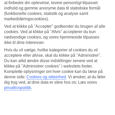
Althea Beach
, der ligger lige ved siden af.
at forbedre din oplevelse, levere personligt tilpasset
indhold og gemme anonyme data til statistiske formål
Flotte indretningsdetaljer og egen pool
(funktionelle cookies, statistik og analyse samt
markedsføringscookies).
Villaerne har en nærmest futuristisk stil med et moderne design, der
brydes af naturmaterialer som drivtømmer og indretningsdetaljer i
Ved at klikke på "Accepter" godkender du brugen af alle
rustikt træ. Du kan vælge mellem fire- og femværelses villaer med
cookies. Ved at klikke på "Afvis" accepterer du kun
soveværelse, køkken og opholdsstue. Villaerne med havudsigt har
nødvendige cookies, og vores hjemmeside tilpasses
terrasser med private pools og udsigt over Pernera-bugten.
ikke til dine interesser.
Hjemmelavet eller restaurantmåltider
Hvis du vil vælge, hvilke kategorier af cookies du vil
acceptere eller afvise, skal du klikke på "Administrer".
Du kan selv vælge om du vil lave alle måltider selv eller vil
Du kan altid ændre disse indstillinger senere ved at
forudbestille morgenmad eller halvpension med morgenmad og
klikke på "Administrer cookies" i websitets footer.
middag. Skal det være ekstra bekvemt, kan du bestille All Inclusive,
Komplette oplysninger om hver cookie kan du læse på
hvor alle måltider, snacks og drikkevarer indgår. Samtlige måltider
denne side:
Cookies og sikkerhed
.
Vi ønsker, at du føler
serveres på BLUE STAR Althea Beach.
dig tryg ved, at dine data er sikre hos os: Læs vores
Sig hej til Bamse
privatlivspolitik
.
Bamse er flyttet ind på søsterhotellet BLUE STAR Althea Beach,
og han vil gerne møde nye venner. Nogle dage om ugen går han
rundt på hotellets område, så kig forbi og sig hej eller tag et billede
med verdens stærkeste (og sødeste) bjørn.