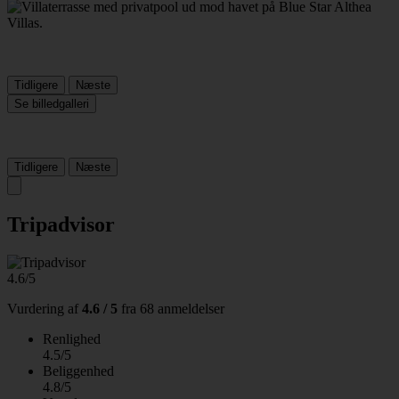
Tidligere
Næste
Se billedgalleri
Tidligere
Næste
Tripadvisor
4.6/5
Vurdering af
4.6 / 5
fra
68 anmeldelser
Renlighed
4.5/5
Beliggenhed
4.8/5