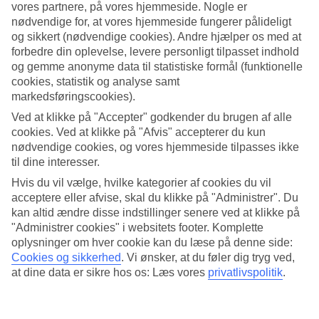
vores partnere, på vores hjemmeside. Nogle er
nødvendige for, at vores hjemmeside fungerer pålideligt
Søg
og sikkert (nødvendige cookies). Andre hjælper os med at
forbedre din oplevelse, levere personligt tilpasset indhold
og gemme anonyme data til statistiske formål (funktionelle
cookies, statistik og analyse samt
Du er på nuværende tidspunkt på
markedsføringscookies).
Hjem
Ved at klikke på "Accepter" godkender du brugen af alle
Rejse
cookies. Ved at klikke på "Afvis" accepterer du kun
Cypern
nødvendige cookies, og vores hjemmeside tilpasses ikke
Aphrodite Hills
All Inclusive
til dine interesser.
Hvis du vil vælge, hvilke kategorier af cookies du vil
Kæmpe rejseoutlet
acceptere eller afvise, skal du klikke på "Administrer". Du
Gør et kup »
kan altid ændre disse indstillinger senere ved at klikke på
"Administrer cookies" i websitets footer. Komplette
oplysninger om hver cookie kan du læse på denne side:
All Inclusive Aphrodite Hills
Cookies og sikkerhed
.
Vi ønsker, at du føler dig tryg ved,
at dine data er sikre hos os: Læs vores
privatlivspolitik
.
Vores All Inclusive hoteller er perfekte til dig, der vil spise og drikke
godt på ferien - uden at skulle tænke på regningen. Charterrejser
med All Inclusive betyder, at alle måltider er betalt på forhånd, og