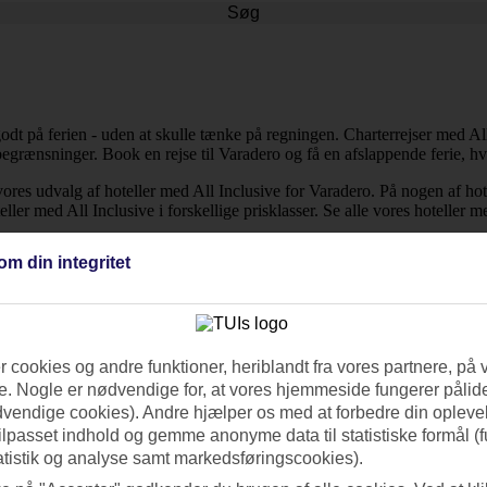
Søg
e godt på ferien - uden at skulle tænke på regningen. Charterrejser med All
grænsninger. Book en rejse til Varadero og få en afslappende ferie, hvor
af hoteller med All Inclusive for Varadero. På nogen af hotellerne
ller med All Inclusive i forskellige prisklasser. Se alle vores hoteller m
om din integritet
 cookies og andre funktioner, heriblandt fra vores partnere, på 
. Nogle er nødvendige for, at vores hjemmeside fungerer pålide
dvendige cookies). Andre hjælper os med at forbedre din oplevel
tilpasset indhold og gemme anonyme data til statistiske formål (f
atistik og analyse samt markedsføringscookies).