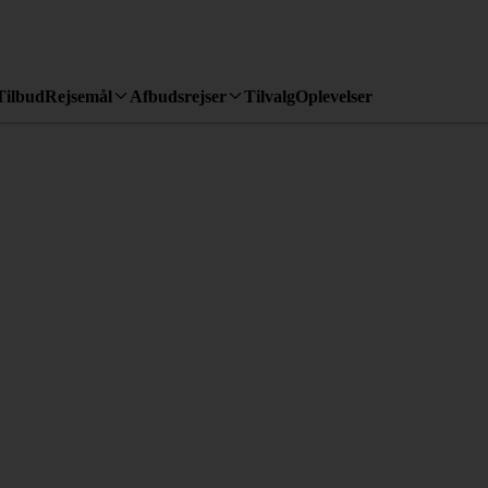
Tilbud
Rejsemål
Afbudsrejser
Tilvalg
Oplevelser