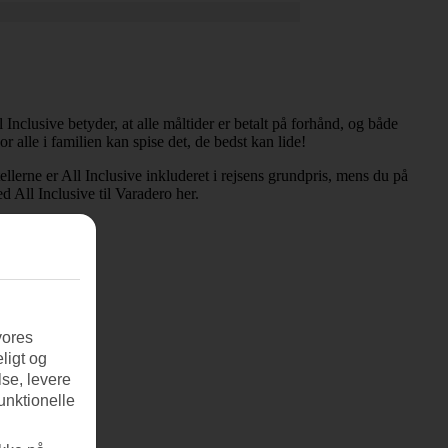
 Inclusive betyder, at alle måltider er betalt på forhånd, og både
 alle i familien kan spise det, de bedst kan lide!
 er All Inclusive inkluderet i rejsens grundpris, mens du på
ed All Inclusive til Varadero her.
vores
ligt og
se, levere
unktionelle