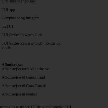
Ofte stillede spørgsmål
TUI-app
Compliance og Integritet
myTUI
TUI Smiles Rewards Club
TUI Smiles Rewards Club - Regler og
vilkår
Afbudsrejser
Afbudsrejser med All Inclusive
Afbudsrejser til Grækenland
Afbudsrejser til Gran Canaria
Afbudsrejser til Phuket
ar og flyselskabet TUIfly Nordic indgår. TUI