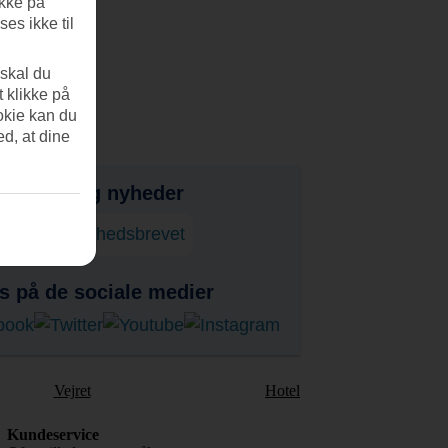
ikke på
es ikke til
 skal du
t klikke på
okie kan du
ed, at dine
bud, tips og nyheder
onner på nyhedsbrevet
s på de sociale medier
Vejret
Hotel
Kundeservice