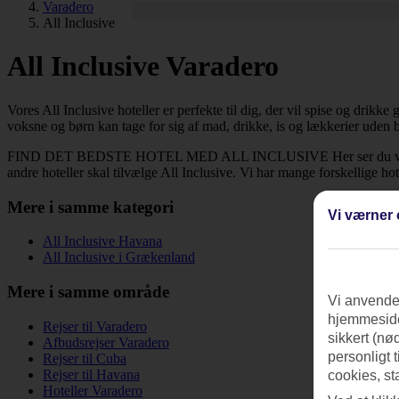
Varadero
All Inclusive
All Inclusive Varadero
Vores All Inclusive hoteller er perfekte til dig, der vil spise og drikk
voksne og børn kan tage for sig af mad, drikke, is og lækkerier uden be
FIND DET BEDSTE HOTEL MED ALL INCLUSIVE Her ser du vores udvalg 
andre hoteller skal tilvælge All Inclusive. Vi har mange forskellige hote
Mere i samme kategori
Vi værner 
All Inclusive Havana
All Inclusive i Grækenland
Mere i samme område
Vi anvender
hjemmeside
Rejser til Varadero
sikkert (nø
Afbudsrejser Varadero
personligt 
Rejser til Cuba
Rejser til Havana
cookies, st
Hoteller Varadero