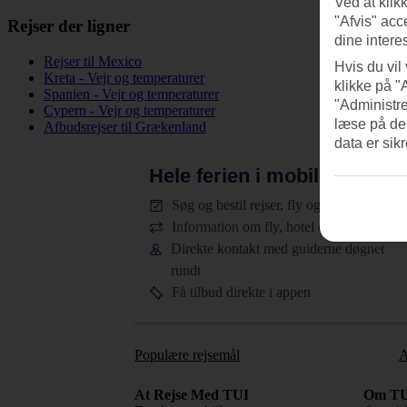
Ved at klik
"Afvis" acc
Rejser der ligner
dine intere
Rejser til Mexico
Hvis du vil
Kreta - Vejr og temperaturer
klikke på "
Spanien - Vejr og temperaturer
"Administre
Cypern - Vejr og temperaturer
læse på de
Afbudsrejser til Grækenland
data er sik
Hele ferien i mobilen.
Hent T
Søg og bestil rejser, fly og hotel
Information om fly, hotel og transfer
Direkte kontakt med guiderne døgnet
rundt
Få tilbud direkte i appen
Populære rejsemål
A
At Rejse Med TUI
Om TU