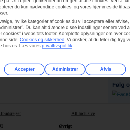
ke på "Accepter" godkender du brugen af alle cookies. Ved at kl
epterer du kun nødvendige cookies, og vores hjemmeside tilpass
sser.
 vælge, hvilke kategorier af cookies du vil acceptere eller afvise,
Administrer". Du kan altid ændre disse indstillinger senere ved a
r cookies" i websitets footer. Komplette oplysninger om hver co
nne side:
Cookies og sikkerhed
.
Vi ønsker, at du føler dig tryg v
re hos os: Læs vores
privatlivspolitik
.
UI-appen i dag!
Få til
Scan QR-koden med dit
Ab
Accepter
Administrer
Afvis
mobilkamera for at hente appen.
Følg o
fbudsrejser
All Inclusive
I
Øvrigt