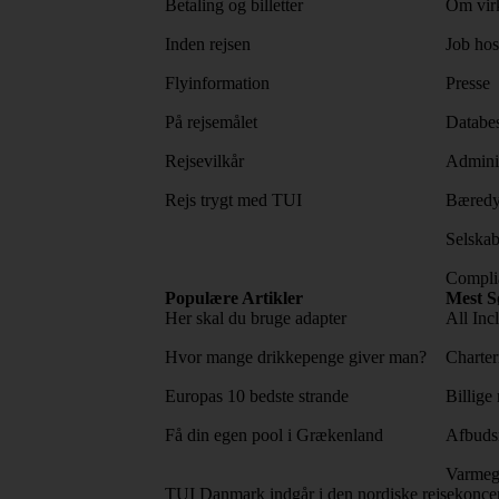
Betaling og billetter
Om vir
Inden rejsen
Job ho
Flyinformation
Presse
På rejsemålet
Databes
Rejsevilkår
Adminis
Rejs trygt med TUI
Bæredy
Selskab
Complia
Populære Artikler
Mest S
Her skal du bruge adapter
All Incl
Hvor mange drikkepenge giver man?
Charter
Europas 10 bedste strande
Billige 
Få din egen pool i Grækenland
Afbudsr
Varmeg
TUI Danmark indgår i den nordiske rejsekonce