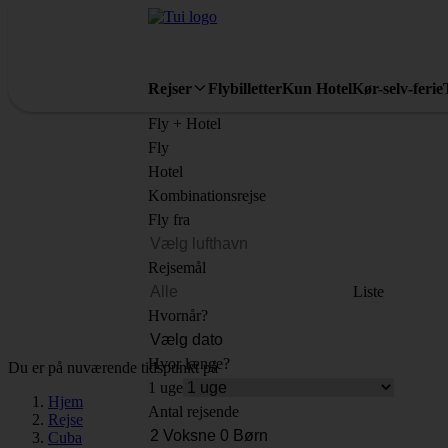
Rejser
Flybilletter
Kun Hotel
Kør-selv-ferie
Fly + Hotel
Fly
Hotel
Kombinationsrejse
Fly fra
Rejsemål
Liste
Hvornår?
Hvor længe?
Du er på nuværende tidspunkt på
1 uge
Hjem
Antal rejsende
Rejse
Cuba