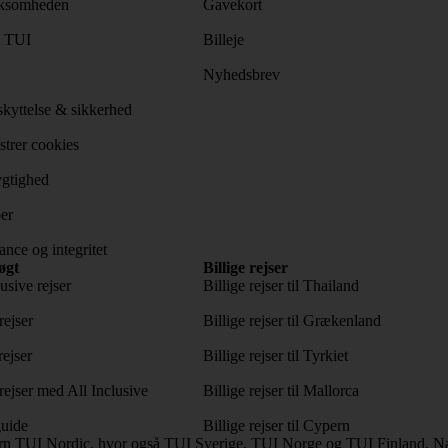
ksomheden
Gavekort
s TUI
Billeje
Nyhedsbrev
kyttelse & sikkerhed
trer cookies
gtighed
er
nce og integritet
øgt
Billige rejser
usive rejser
Billige rejser til Thailand
rejser
Billige rejser til Grækenland
rejser
Billige rejser til Tyrkiet
ejser med All Inclusive
Billige rejser til Mallorca
uide
Billige rejser til Cypern
rn TUI Nordic, hvor også TUI Sverige, TUI Norge og TUI Finland, Naz