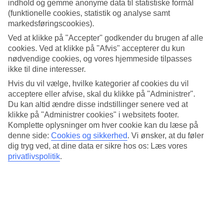
indhold og gemme anonyme data til statistiske formål
(funktionelle cookies, statistik og analyse samt
markedsføringscookies).
8/13
Ved at klikke på "Accepter" godkender du brugen af alle
cookies. Ved at klikke på "Afvis" accepterer du kun
nødvendige cookies, og vores hjemmeside tilpasses
ikke til dine interesser.
9/13
Hvis du vil vælge, hvilke kategorier af cookies du vil
acceptere eller afvise, skal du klikke på "Administrer".
Du kan altid ændre disse indstillinger senere ved at
10/13
klikke på "Administrer cookies" i websitets footer.
Komplette oplysninger om hver cookie kan du læse på
denne side:
Cookies og sikkerhed
.
Vi ønsker, at du føler
dig tryg ved, at dine data er sikre hos os: Læs vores
privatlivspolitik
.
11/13
12/13