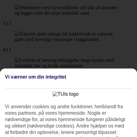
3/13
4/13
5/13
Vi værner om din integritet
6/13
Vi anvender cookies og andre funktioner, heriblandt fra
vores partnere, på vores hjemmeside. Nogle er
nødvendige for, at vores hjemmeside fungerer pålideligt
og sikkert (nødvendige cookies). Andre hjælper os med
7/13
at forbedre din oplevelse, levere personligt tilpasset