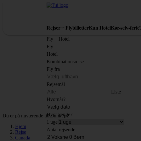
Rejser
Flybilletter
Kun Hotel
Kør-selv-ferie
Fly + Hotel
Fly
Hotel
Kombinationsrejse
Fly fra
Rejsemål
Liste
Hvornår?
Hvor længe?
Du er på nuværende tidspunkt på
1 uge
Hjem
Antal rejsende
Rejse
Canada