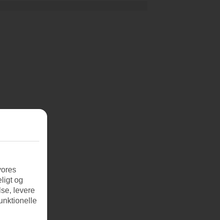
vores
ligt og
se, levere
unktionelle