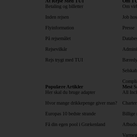
At Rejse Med TUI
Om TU
Betaling og billetter
Om vir
Inden rejsen
Job ho
Flyinformation
Presse
På rejsemålet
Databes
Rejsevilkår
Adminis
Rejs trygt med TUI
Bæredy
Selskab
Complia
Populære Artikler
Mest S
Her skal du bruge adapter
All Incl
Hvor mange drikkepenge giver man?
Charter
Europas 10 bedste strande
Billige 
Få din egen pool i Grækenland
Afbudsr
Varmeg