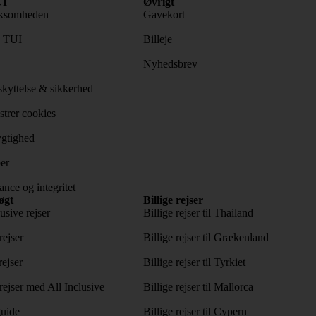
I
Øvrigt
ksomheden
Gavekort
s TUI
Billeje
Nyhedsbrev
kyttelse & sikkerhed
trer cookies
gtighed
er
nce og integritet
øgt
Billige rejser
usive rejser
Billige rejser til Thailand
rejser
Billige rejser til Grækenland
rejser
Billige rejser til Tyrkiet
ejser med All Inclusive
Billige rejser til Mallorca
uide
Billige rejser til Cypern