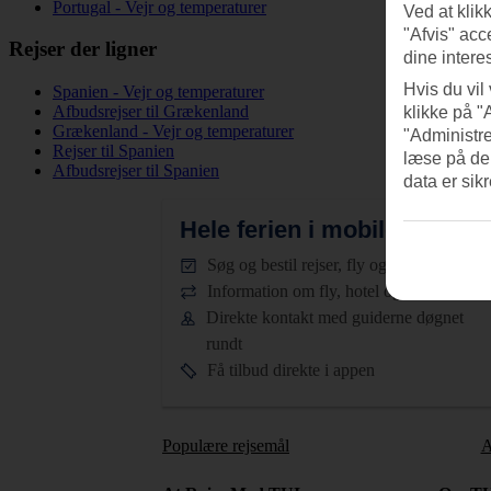
Portugal - Vejr og temperaturer
Ved at klik
"Afvis" acc
Rejser der ligner
dine intere
Hvis du vil
Spanien - Vejr og temperaturer
Afbudsrejser til Grækenland
klikke på "
Grækenland - Vejr og temperaturer
"Administre
Rejser til Spanien
læse på de
Afbudsrejser til Spanien
data er sik
Hele ferien i mobilen.
Hent T
Søg og bestil rejser, fly og hotel
Information om fly, hotel og transfer
Direkte kontakt med guiderne døgnet
rundt
Få tilbud direkte i appen
Populære rejsemål
A