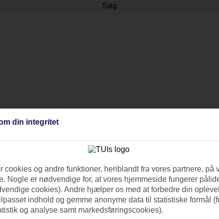
Søg
om din integritet
 cookies og andre funktioner, heriblandt fra vores partnere, på 
. Nogle er nødvendige for, at vores hjemmeside fungerer pålide
dvendige cookies). Andre hjælper os med at forbedre din oplevel
tilpasset indhold og gemme anonyme data til statistiske formål (f
atistik og analyse samt markedsføringscookies).