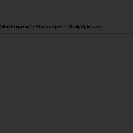
Tilbud
Rejsemål
Afbudsrejser
Tilvalg
Oplevelser