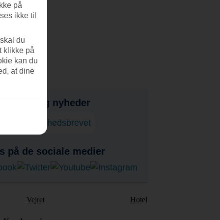
ikke på
es ikke til
 skal du
t klikke på
okie kan du
ed, at dine
bud, tips og nyheder
onner på nyhedsbrevet
s på de sociale medier
Vejret
Hotel