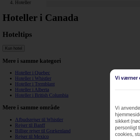
Hoteller
Hoteller i Canada
Hoteltips
Kun hotel
Mere i samme kategori
Hoteller i Quebec
Vi værner 
Hoteller i Whistler
Hoteller i Tremblant
Hoteller i Alberta
Hoteller i British Columbia
Mere i samme område
Vi anvender
hjemmeside
Afbudsrejser til Whistler
sikkert (nø
Rejser til Banff
personligt 
Billige rejser til Grækenland
cookies, st
Rejser til Mexico