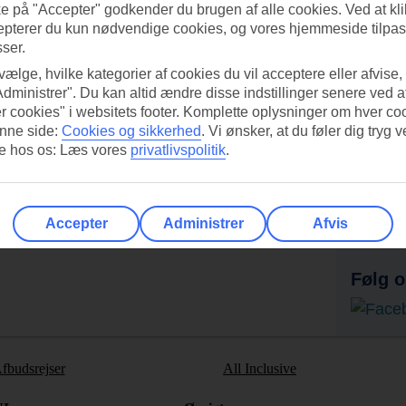
ke på "Accepter" godkender du brugen af alle cookies. Ved at kl
epterer du kun nødvendige cookies, og vores hjemmeside tilpass
sser.
 vælge, hvilke kategorier af cookies du vil acceptere eller afvise,
Administrer". Du kan altid ændre disse indstillinger senere ved a
r cookies" i websitets footer. Komplette oplysninger om hver co
nne side:
Cookies og sikkerhed
.
Vi ønsker, at du føler dig tryg v
re hos os: Læs vores
privatlivspolitik
.
UI-appen i dag!
Få til
Scan QR-koden med dit
Accepter
Administrer
Afvis
Ab
mobilkamera for at hente appen.
Følg o
fbudsrejser
All Inclusive