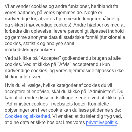
Vi anvender cookies og andre funktioner, heriblandt fra
Søg
vores partnere, på vores hjemmeside. Nogle er
nødvendige for, at vores hjemmeside fungerer pålideligt
og sikkert (nødvendige cookies). Andre hjælper os med at
forbedre din oplevelse, levere personligt tilpasset indhold
Du er på nuværende tidspunkt på
og gemme anonyme data til statistiske formål (funktionelle
cookies, statistik og analyse samt
Hjem
markedsføringscookies).
Rejse
Bulgarien
Ved at klikke på "Accepter" godkender du brugen af alle
Sunny Beach
cookies. Ved at klikke på "Afvis" accepterer du kun
Hoteller
nødvendige cookies, og vores hjemmeside tilpasses ikke
til dine interesser.
Kæmpe rejseoutlet
Hvis du vil vælge, hvilke kategorier af cookies du vil
Gør et kup »
acceptere eller afvise, skal du klikke på "Administrer". Du
kan altid ændre disse indstillinger senere ved at klikke på
Hoteller i Sunny Beach
"Administrer cookies" i websitets footer. Komplette
oplysninger om hver cookie kan du læse på denne side:
Cookies og sikkerhed
.
Vi ønsker, at du føler dig tryg ved,
Her finder du hele vores udvalg af hoteller på
rejser til Sunny
at dine data er sikre hos os: Læs vores
privatlivspolitik
.
Beach
. Vi har valgt de bedste hoteller, som Sunny Beach har at
tilbyde, for at sikre dig den bedst mulige ferie. Uanset om du rejser