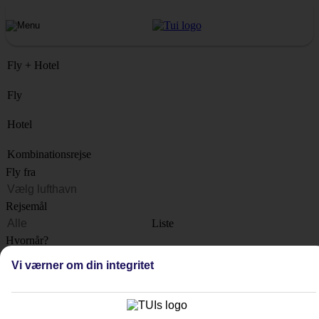
Fly + Hotel
Fly
Hotel
Kombinationsrejse
Fly fra
Rejsemål
Liste
Hvornår?
Vi værner om din integritet
Hvor længe?
1 uge
Antal rejsende