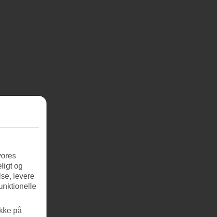
vores
ligt og
se, levere
unktionelle
ikke på