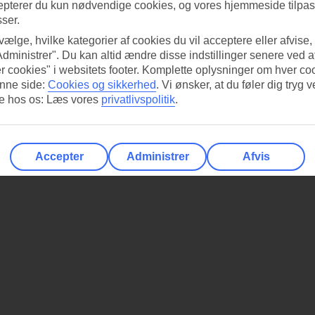
epterer du kun nødvendige cookies, og vores hjemmeside tilpass
sser.
 vælge, hvilke kategorier af cookies du vil acceptere eller afvise,
Administrer". Du kan altid ændre disse indstillinger senere ved a
r cookies" i websitets footer. Komplette oplysninger om hver co
nne side:
Cookies og sikkerhed
.
Vi ønsker, at du føler dig tryg v
re hos os: Læs vores
privatlivspolitik
.
Accepter
Administrer
Afvis