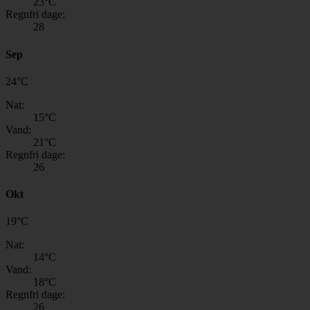
23
°C
Regnfri dage:
28
Sep
24
°
C
Nat:
15
°C
Vand:
21
°C
Regnfri dage:
26
Okt
19
°
C
Nat:
14
°C
Vand:
18
°C
Regnfri dage:
26