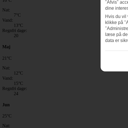
16
°
C
"Afvis" acc
dine intere
Nat:
7
°C
Hvis du vil
Vand:
klikke på "
13
°C
"Administre
Regnfri dage:
læse på de
20
data er sik
Maj
21
°
C
Nat:
12
°C
Vand:
15
°C
Regnfri dage:
24
Jun
25
°
C
Nat: