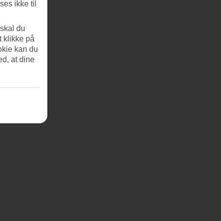
es ikke til
 skal du
t klikke på
okie kan du
ed, at dine