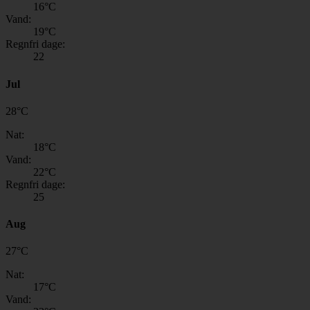
16
°C
Vand:
19
°C
Regnfri dage:
22
Jul
28
°
C
Nat:
18
°C
Vand:
22
°C
Regnfri dage:
25
Aug
27
°
C
Nat:
17
°C
Vand: