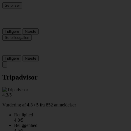
Se priser
Tidligere
Næste
Se billedgalleri
Tidligere
Næste
Tripadvisor
4.3/5
Vurdering af
4.3 / 5
fra
852 anmeldelser
Renlighed
4.8/5
Beliggenhed
4.5/5