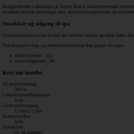
Beliggenheden i slutningen af Sunny Beach strandpromenade medfører, 
bænkene mellem stenbelagte stier, blomsterarrangementer og stensætn
Snackbar og adgang til spa
Ved poolområdet er der en bar, der serverer snacks og enkle retter. Du 
Der arrangeres dag- og aftenunderholdning flere gange om ugen.
Antal værelser : 232
Antal lejligheder : 18
Kort om hotellet
Til strand/badning
200 m
Udendørspool/Børnepool
Ja/Ja
Centrum/Shopping
2.3 km/2.3 km
Restaurant/Bar
Ja/Ja
Transfertid
ca. 30 minutter