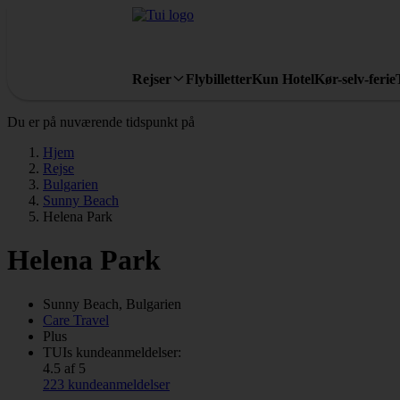
Rejser
Flybilletter
Kun Hotel
Kør-selv-ferie
Du er på nuværende tidspunkt på
Hjem
Rejse
Bulgarien
Sunny Beach
Helena Park
Helena Park
Sunny Beach, Bulgarien
Care Travel
Plus
TUIs kundeanmeldelser:
4.5 af 5
223 kundeanmeldelser