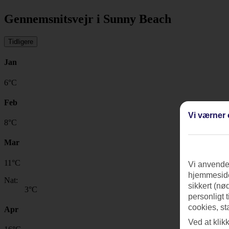
Gennemsnitsvejr i Sunny Beach
Tidligere
Jan
6
°
C
Feb
Vi værner 
8
°
C
Mar
11
°
C
Vi anvender
hjemmeside
Nat:
sikkert (nø
3
°C
personligt 
cookies, st
Apr
Ved at klik