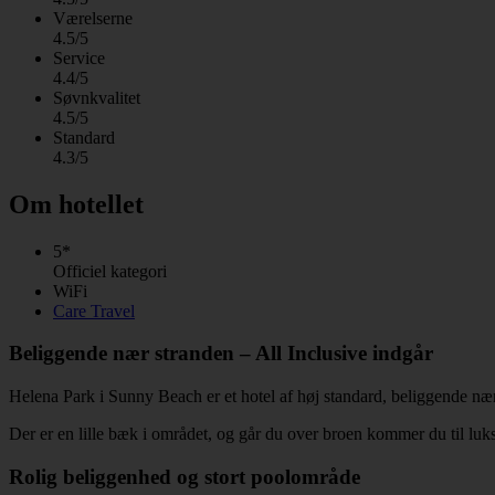
Værelserne
4.5/5
Service
4.4/5
Søvnkvalitet
4.5/5
Standard
4.3/5
Om hotellet
5*
Officiel kategori
WiFi
Care Travel
Beliggende nær stranden – All Inclusive indgår
Helena Park i Sunny Beach er et hotel af høj standard, beliggende nær 
Der er en lille bæk i området, og går du over broen kommer du til luk
Rolig beliggenhed og stort poolområde