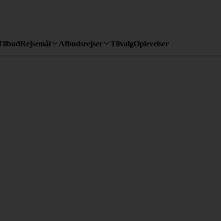
Tilbud
Rejsemål
Afbudsrejser
Tilvalg
Oplevelser