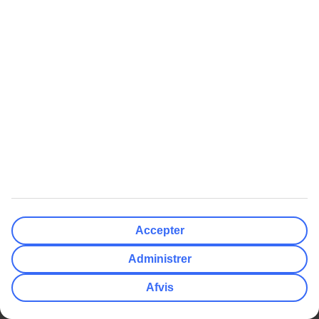
Fint hotel.
Alt for mange børn, som legede fangeleg i restauranten. Folk i
badetøj i restauranten.
Sengene var hårde som gulvet.
Ellers rigtigt fint.
Få nyheder, tips og tilbud.
Tilmeld dig vores nyhedsbrev
>
TUI Danmark
Download TUI-appen
Populære rejsemål
Afbudsrejser
Accepter
Administrer
All Inclusive
Afvis
Vejret