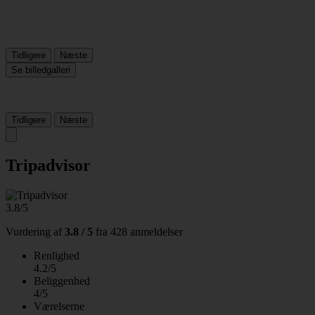
Tidligere
Næste
Se billedgalleri
Tidligere
Næste
Tripadvisor
3.8/5
Vurdering af
3.8 / 5
fra
428 anmeldelser
Renlighed
4.2/5
Beliggenhed
4/5
Værelserne