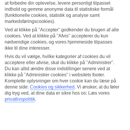
at forbedre din oplevelse, levere personligt tilpasset
Pool, strand og spa
indhold og gemme anonyme data til statistiske formål
(funktionelle cookies, statistik og analyse samt
På Diamant Residence Hotel & Spa er det let at slappe af. Foruden
markedsføringscookies).
at bade i hotellets pool, er der kun nogle hundrede meter til den fine
sandstrand. Desuden kan du besøge hotellets spa med mulighed for
Ved at klikke på "Accepter" godkender du brugen af alle
massagebehandlinger, sauna og hamam.
cookies. Ved at klikke på "Afvis" accepterer du kun
nødvendige cookies, og vores hjemmeside tilpasses
Fitness, cykeludlejning og vandsport
ikke til dine interesser.
Hvis du vil vælge, hvilke kategorier af cookies du vil
Vil du være aktiv i ferien, så har hotellet et fitnesslokale og
cykeludlejning. Nede på stranden er der mulighed for at leje
acceptere eller afvise, skal du klikke på "Administrer".
bananbåd, windsurfe og stå på vandski. Om aftenen arrangeres
Du kan altid ændre disse indstillinger senere ved at
underholdning for både store og små.
klikke på "Administrer cookies" i websitets footer.
Komplette oplysninger om hver cookie kan du læse på
Restaurant med udendørs terrasse
denne side:
Cookies og sikkerhed
.
Vi ønsker, at du føler
dig tryg ved, at dine data er sikre hos os: Læs vores
Hotellets buffetrestaurant serverer både bulgarsk og international
privatlivspolitik
.
mad, og du kan vælge at sidde enten uden- eller indendørs.
Antal værelser : 222
Kort om hotellet