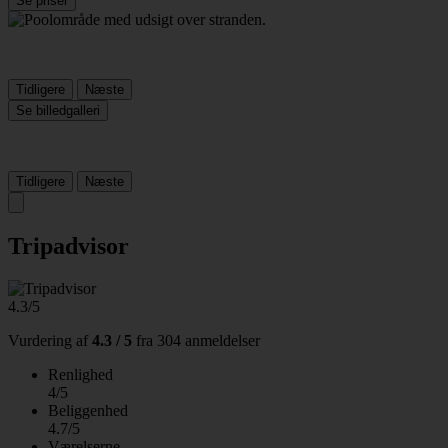
Se priser
Tidligere
Næste
Se billedgalleri
Tidligere
Næste
Tripadvisor
4.3/5
Vurdering af
4.3 / 5
fra
304 anmeldelser
Renlighed
4/5
Beliggenhed
4.7/5
Værelserne