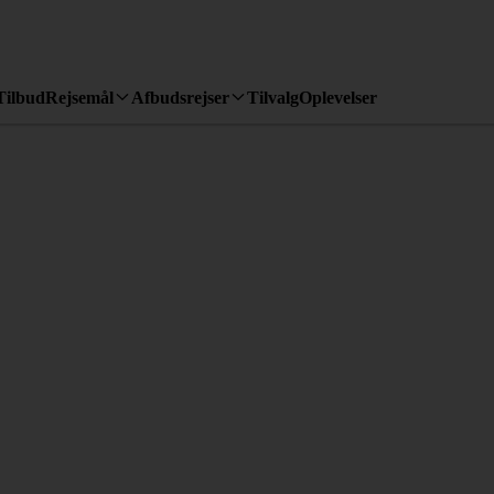
Tilbud
Rejsemål
Afbudsrejser
Tilvalg
Oplevelser