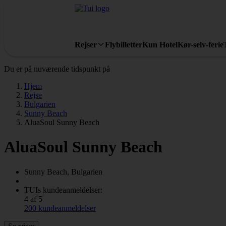
Rejser
Flybilletter
Kun Hotel
Kør-selv-ferie
Du er på nuværende tidspunkt på
Hjem
Rejse
Bulgarien
Sunny Beach
AluaSoul Sunny Beach
AluaSoul Sunny Beach
Sunny Beach, Bulgarien
TUIs kundeanmeldelser:
4 af 5
200 kundeanmeldelser