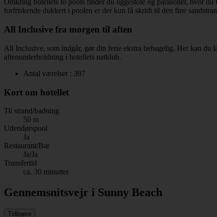
Omkring hotellets to pools finder du liggestole og parasoller, hvor du
forfriskende dukkert i poolen er der kun få skridt til den fine sandstran
All Inclusive fra morgen til aften
All Inclusive, som indgår, gør din ferie ekstra behagelig. Her kan du l
aftenunderholdning i hotellets natklub.
Antal værelser : 397
Kort om hotellet
Til strand/badning
50 m
Udendørspool
Ja
Restaurant/Bar
Ja/Ja
Transfertid
ca. 30 minutter
Gennemsnitsvejr i Sunny Beach
Tidligere