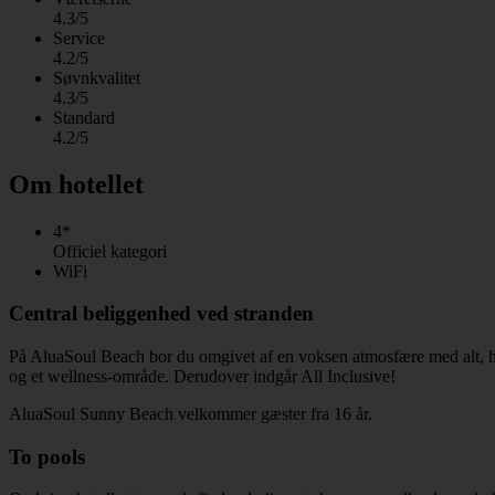
4.3/5
Service
4.2/5
Søvnkvalitet
4.3/5
Standard
4.2/5
Om hotellet
4*
Officiel kategori
WiFi
Central beliggenhed ved stranden
På AluaSoul Beach bor du omgivet af en voksen atmosfære med alt, hvad
og et wellness-område. Derudover indgår All Inclusive!
AluaSoul Sunny Beach velkommer gæster fra 16 år.
To pools