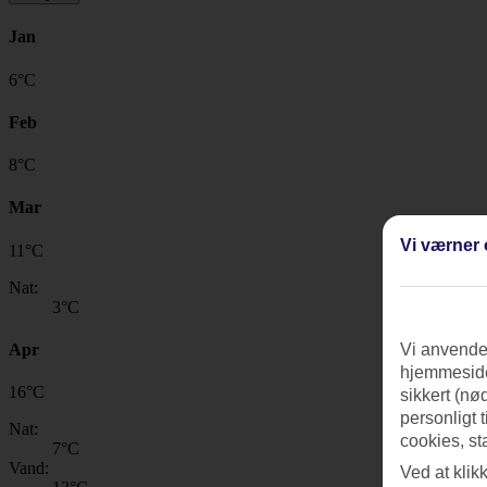
Jan
6
°
C
Feb
8
°
C
Mar
Vi værner 
11
°
C
Nat:
3
°C
Apr
Vi anvender
hjemmeside
16
°
C
sikkert (nø
personligt 
Nat:
cookies, st
7
°C
Vand:
Ved at klik