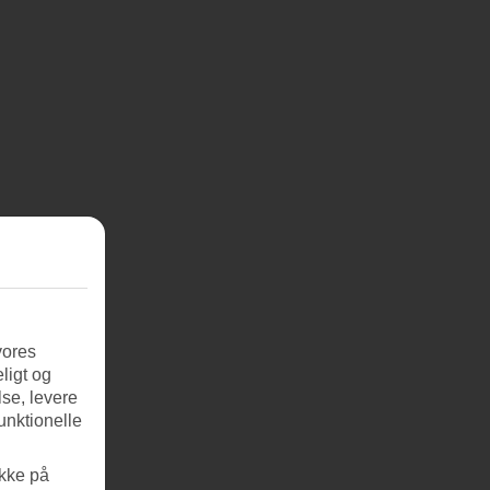
vores
ligt og
se, levere
unktionelle
ikke på