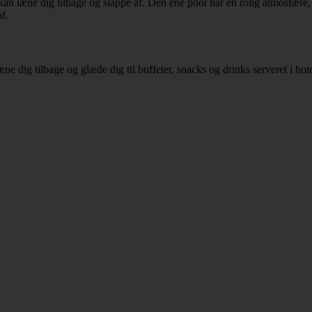
 kan læne dig tilbage og slappe af. Den ene pool har en rolig atmosfære
d.
æne dig tilbage og glæde dig til buffeter, snacks og drinks serveret i hot