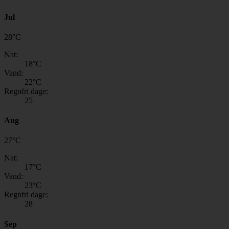
Jul
28
°
C
Nat:
18
°C
Vand:
22
°C
Regnfri dage:
25
Aug
27
°
C
Nat:
17
°C
Vand:
23
°C
Regnfri dage:
28
Sep