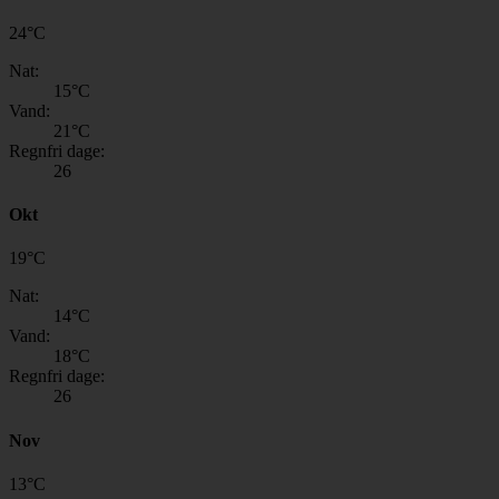
24
°
C
Nat:
15
°C
Vand:
21
°C
Regnfri dage:
26
Okt
19
°
C
Nat:
14
°C
Vand:
18
°C
Regnfri dage:
26
Nov
13
°
C