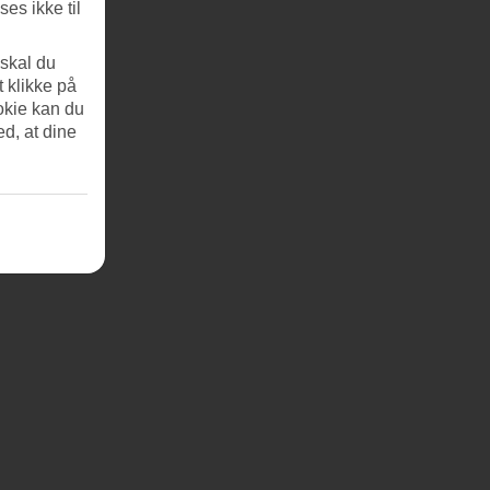
es ikke til
 skal du
t klikke på
okie kan du
ed, at dine