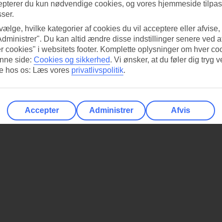
epterer du kun nødvendige cookies, og vores hjemmeside tilpass
sser.
 vælge, hvilke kategorier af cookies du vil acceptere eller afvise,
Administrer". Du kan altid ændre disse indstillinger senere ved a
r cookies" i websitets footer. Komplette oplysninger om hver co
nne side:
Cookies og sikkerhed
.
Vi ønsker, at du føler dig tryg v
re hos os: Læs vores
privatlivspolitik
.
Accepter
Administrer
Afvis