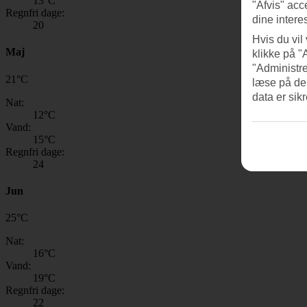
13
°C
"Afvis" acc
Regnfri dage:
dine intere
20
Hvis du vil
Maj
klikke på "
"Administre
21
°
C
læse på de
data er sik
Nat:
12
°C
Vand:
15
°C
Regnfri dage:
24
Jun
25
°
C
Nat:
16
°C
Vand:
19
°C
Regnfri dage:
22