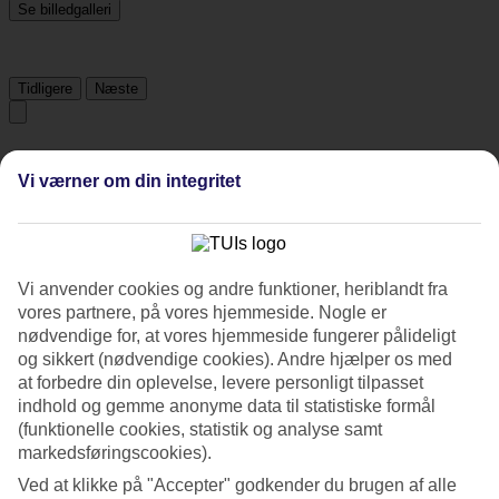
Se billedgalleri
Tidligere
Næste
Tripadvisor
Vi værner om din integritet
4.9/5
Vurdering af
4.9 / 5
fra
11055 anmeldelser
Vi anvender cookies og andre funktioner, heriblandt fra
Renlighed
vores partnere, på vores hjemmeside. Nogle er
4.9/5
nødvendige for, at vores hjemmeside fungerer pålideligt
Beliggenhed
og sikkert (nødvendige cookies). Andre hjælper os med
4.9/5
at forbedre din oplevelse, levere personligt tilpasset
Værelserne
4.8/5
indhold og gemme anonyme data til statistiske formål
Service
(funktionelle cookies, statistik og analyse samt
4.9/5
markedsføringscookies).
Søvnkvalitet
4.8/5
Ved at klikke på "Accepter" godkender du brugen af alle