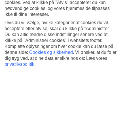
Standard
cookies. Ved at klikke på "Afvis" accepterer du kun
4.6/5
nødvendige cookies, og vores hjemmeside tilpasses
ikke til dine interesser.
Om hotellet
Hvis du vil vælge, hvilke kategorier af cookies du vil
acceptere eller afvise, skal du klikke på "Administrer".
5*
Du kan altid ændre disse indstillinger senere ved at
Officiel kategori
klikke på "Administrer cookies" i websitets footer.
Det 5-stjernede hotel Bucuti & Tara Beach Resort i Eagle Beach er
Komplette oplysninger om hver cookie kan du læse på
et hotel med bar, morgenmadsbuffet og WiFi. På hotellet kan du
denne side:
Cookies og sikkerhed
.
Vi ønsker, at du føler
nyde Både massage og sauna. Der er parkeringsmuligheder i
dig tryg ved, at dine data er sikre hos os: Læs vores
omådet. Følgende kreditkort accepteres på hotellet: American
privatlivspolitik
.
Express, Mastercard og Visa.
Kort om hotellet
Udendørspool
Ja
Restaurant/Bar
Ja/Ja
Gennemsnitsvejr i Aruba