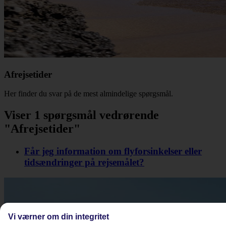
Afrejsetider
Her finder du svar på de mest almindelige spørgsmål.
Viser 1 spørgsmål vedrørende
"Afrejsetider"
Får jeg information om flyforsinkelser eller
tidsændringer på rejsemålet?
Vi værner om din integritet