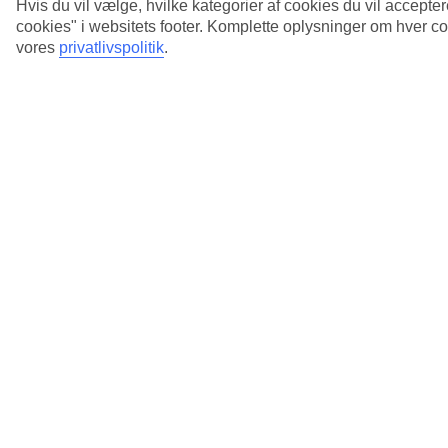
Hvis du vil vælge, hvilke kategorier af cookies du vil accepter
cookies" i websitets footer. Komplette oplysninger om hver 
Se mere information
vores
privatlivspolitik
.
Hvordan tilføjer jeg et barn til min rejse, som
endnu ikke er født?
Se mere information
Hvordan ved jeg at min bestilling er
gennemført?
Se mere information
Hvordan ændrer eller ombooker jeg rejsen?
Se mere information
Hvordan ændrer jeg fejl i fornavn eller
efternavn?
Se mere information
Hvordan ændrer jeg kontaktoplysninger på