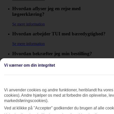
Hvordan aflyser jeg en rejse med
lægeerklæring?
Se mere information
Hvordan arbejder TUI med bæredygtighed?
Se mere information
Hvordan bekræfter jeg min bestilling?
Se mere information
Vi værner om din integritet
Hvordan bestiller jeg en kombinationsrejse?
Se mere information
Vi anvender cookies og andre funktioner, heriblandt fra vore
Hvordan får jeg min ordrebekræftelse?
cookies). Andre hjælper os med at forbedre din oplevelse, leve
markedsføringscookies).
Se mere information
Ved at klikke på "Accepter" godkender du brugen af alle cooki
Hvordan logger jeg ind på myTUI?