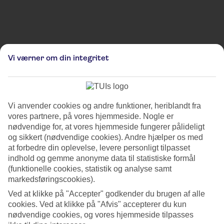
Bemærk, at billederne er til illustrativt brug og kan derfor afvige fra de faktiske omgivelser
Vi værner om din integritet
og lokationer.
Kiel Christmas Markets -
Asmus-Bremer-Platz
Vi anvender cookies og andre funktioner, heriblandt fra
vores partnere, på vores hjemmeside. Nogle er
Kiel julemarked har været en kærkommen tradition på Holstenplatz
nødvendige for, at vores hjemmeside fungerer pålideligt
siden 1973! Uanset om vejret er koldt skaber Holstenplatz en
hyggelig atmosfære. Mange skinnende stjerner hænger over pladsen,
og sikkert (nødvendige cookies). Andre hjælper os med
mens lyssætningen tilføjer en magisk julestemning til markedet.
at forbedre din oplevelse, levere personligt tilpasset
indhold og gemme anonyme data til statistiske formål
Med over 50 boder tilbyder Kiel julemarked et væld af lækre mad- og
(funktionelle cookies, statistik og analyse samt
drikkevarer, lige fra duftende gløgg og varme vafler til traditionelle
markedsføringscookies).
nordtyske retter. Her kan man samles med venner og familie, slentre
Ved at klikke på "Accepter" godkender du brugen af alle
rundt mellem de farverige boder og finde unikke gaver og julepynt.
cookies. Ved at klikke på "Afvis" accepterer du kun
nødvendige cookies, og vores hjemmeside tilpasses