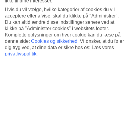
ikke til dine interesser.
Sted:
Hvis du vil vælge, hvilke kategorier af cookies du vil
Asmus-Bremer-Platz, 24103 Kiel, Germany
acceptere eller afvise, skal du klikke på "Administrer".
Få rutebeskrivelse
Du kan altid ændre disse indstillinger senere ved at
klikke på "Administrer cookies" i websitets footer.
Komplette oplysninger om hver cookie kan du læse på
denne side:
Cookies og sikkerhed
.
Vi ønsker, at du føler
dig tryg ved, at dine data er sikre hos os: Læs vores
Anbefalede hoteller til din
privatlivspolitik
.
juleferie i Tyskland