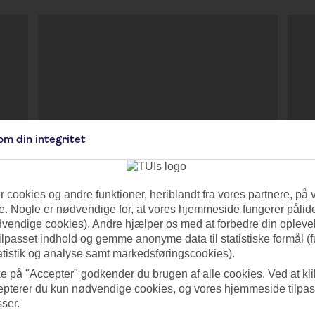
om din integritet
ARCOTEL Rubin Hamburg
R
 cookies og andre funktioner, heriblandt fra vores partnere, på 
. Nogle er nødvendige for, at vores hjemmeside fungerer pålide
i
Hamborg, Tyskland
i
Ha
dvendige cookies). Andre hjælper os med at forbedre din oplevel
tilpasset indhold og gemme anonyme data til statistiske formål (f
lser
944 Anmeldelser
atistik og analyse samt markedsføringscookies).
ke på "Accepter" godkender du brugen af alle cookies. Ved at kl
4 nætter - Ingen måltider - lør. 8. aug. 2026
4 n
epterer du kun nødvendige cookies, og vores hjemmeside tilpass
sser.