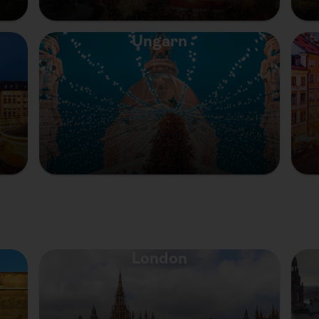
Ungarn
London