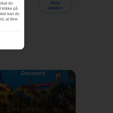
.746
,-
3.084
,
flere
 skal du
detaljer
t klikke på
alpris Fra
Totalpris Fra
okie kan du
ed, at dine
Danmark