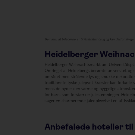
Bemærk, at billederne er til illustrativt brug og kan derfor afvige
Heidelberger Weihnac
Heidelberger Weihnachtsmarkt am Universitätsplat
Omringet af Heidelbergs berømte universitet og sm
området med strålende lys og smukke dekoration
traditionelle tyske julepynt. Gæster kan forkæle 
mens de nyder den varme og hyggelige atmosfære.
for børn, som forstærker julestemningen. Heidelb
søger en charmerende juleoplevelse i en af Tyskl
Anbefalede hoteller til 