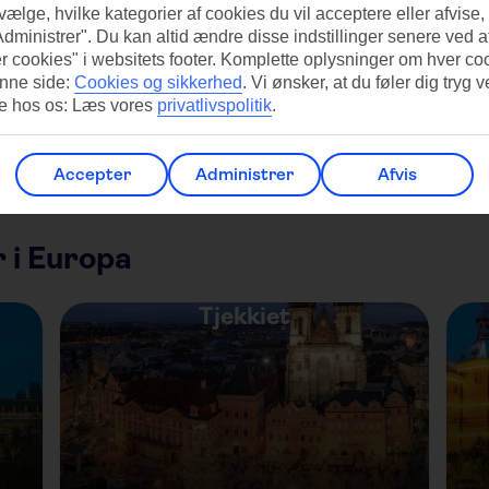
3.294
,-
4
flere
 vælge, hvilke kategorier af cookies du vil acceptere eller afvise,
detaljer
Administrer". Du kan altid ændre disse indstillinger senere ved a
Totalpris Fra
Tot
r cookies" i websitets footer. Komplette oplysninger om hver co
nne side:
Cookies og sikkerhed
.
Vi ønsker, at du føler dig tryg v
re hos os: Læs vores
privatlivspolitik
.
Se alle hoteller
Accepter
Administrer
Afvis
 i Europa
Tjekkiet