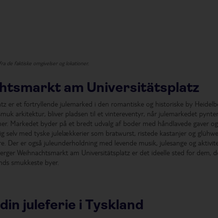
 fra de faktiske omgivelser og lokationer.
htsmarkt am Universitätsplatz
z er et fortryllende julemarked i den romantiske og historiske by Heidelb
uk arkitektur, bliver pladsen til et vintereventyr, når julemarkedet pynte
er. Markedet byder på et bredt udvalg af boder med håndlavede gaver og
sig selv med tyske julelækkerier som bratwurst, ristede kastanjer og glühwe
 Der er også juleunderholdning med levende musik, julesange og aktivite
erger Weihnachtsmarkt am Universitätsplatz er det ideelle sted for dem, d
ands smukkeste byer.
din juleferie i Tyskland