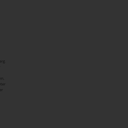
erg.
r
in,
ter
er