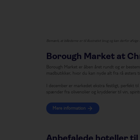
Bemærk, at billederne er til illustrativt brug og kan derfor afvige
Borough Market at Ch
Borough Market er åben året rundt og er bestemt
madbutikker, hvor du kan nyde alt fra rå østers t
I december er markedet ekstra festligt, perfekt ti
spænder fra olivenolier og krydderier til vin, spiri
Mere information
Anbefalede hoteller til 