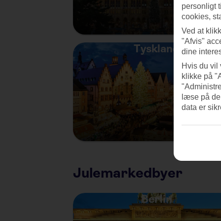
personligt 
cookies, st
Ved at klik
"Afvis" acc
Tyskland
dine intere
Hvis du vil
klikke på "
"Administre
læse på de
data er sik
Julemarkedbyer
Berlin