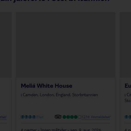
Meliá White House
E
i
Camden, London, England, Storbritannien
i
Ci
Sto
lser
1216 Anmeldelser
Plus
4 nætter - Ingen måltider - søn. 9. aug. 2026
4 n