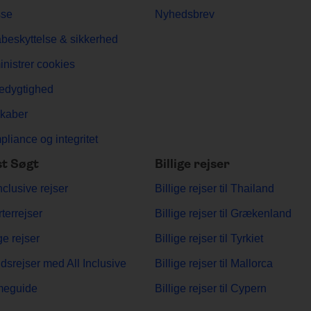
sse
Nyhedsbrev
beskyttelse & sikkerhed
nistrer cookies
edygtighed
kaber
liance og integritet
t Søgt
Billige rejser
Inclusive rejser
Billige rejser til Thailand
terrejser
Billige rejser til Grækenland
ge rejser
Billige rejser til Tyrkiet
dsrejser med All Inclusive
Billige rejser til Mallorca
meguide
Billige rejser til Cypern