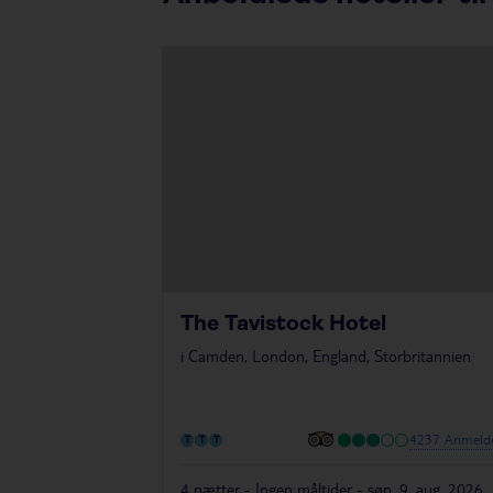
The Tavistock Hotel
i
Camden, London, England, Storbritannien
4237 Anmelde
4 nætter - Ingen måltider - søn. 9. aug. 2026