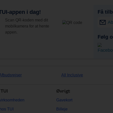
UI-appen i dag!
Få til
Scan QR-koden med dit
Ab
mobilkamera for at hente
appen.
Følg o
Afbudsrejser
All Inclusive
TUI
Øvrigt
virksomheden
Gavekort
hos TUI
Billeje