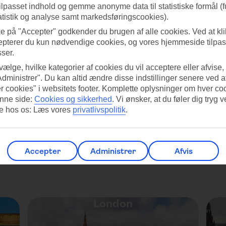
tilpasset indhold og gemme anonyme data til statistiske formål (f
atistik og analyse samt markedsføringscookies).
ke på "Accepter" godkender du brugen af alle cookies. Ved at kl
epterer du kun nødvendige cookies, og vores hjemmeside tilpass
Ungarn
sser.
 vælge, hvilke kategorier af cookies du vil acceptere eller afvise,
Administrer". Du kan altid ændre disse indstillinger senere ved a
r cookies" i websitets footer. Komplette oplysninger om hver co
nne side:
Cookies og sikkerhed
.
Vi ønsker, at du føler dig tryg v
re hos os: Læs vores
privatlivspolitik
.
Accepter
Administrer
Afvis
London