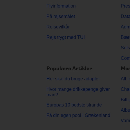
Flyinformation
Pre
På rejsemålet
Data
Rejsevilkår
Admi
Rejs trygt med TUI
Bær
Sels
Comp
Populære Artikler
Mes
Her skal du bruge adapter
All 
Hvor mange drikkepenge giver
Char
man?
Billi
Europas 10 bedste strande
Afbu
Få din egen pool i Grækenland
Var