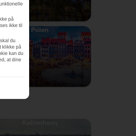
unktionelle
ikke på
es ikke til
Polen
 skal du
t klikke på
okie kan du
ed, at dine
København