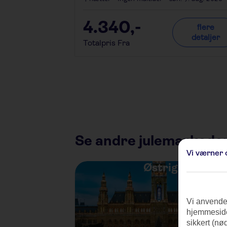
4.340
,-
flere
detaljer
Totalpris Fra
Se andre julemarkeder
Vi værner 
Østrig
Vi anvender
hjemmeside
sikkert (nø