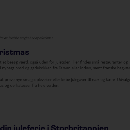
 fra de faktiske omgivelser og lokationer.
ristmas
 et besøg værd, også uden for juletiden. Her findes små restauranter og
il nybagt brød og gadekøkken fra Taiwan eller Indien, samt franske bagvær
l at prøve nye smagsoplevelser eller købe julegaver til nær og kære. Udvalg
tus og delikatesser fra hele verden.
din juleferie i Storbritannien