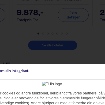
9.878
,-
2
flere
detaljer
Totalpris Fra
Tot
Se alle hoteller
 i Europa
om din integritet
Tjekkiet
 cookies og andre funktioner, heriblandt fra vores partnere, på 
. Nogle er nødvendige for, at vores hjemmeside fungerer pålide
dvendige cookies). Andre hjælper os med at forbedre din oplevel