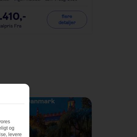
.410
,-
5.955
,-
flere
detaljer
alpris Fra
Totalpris Fra
Danmark
vores
ligt og
se, levere