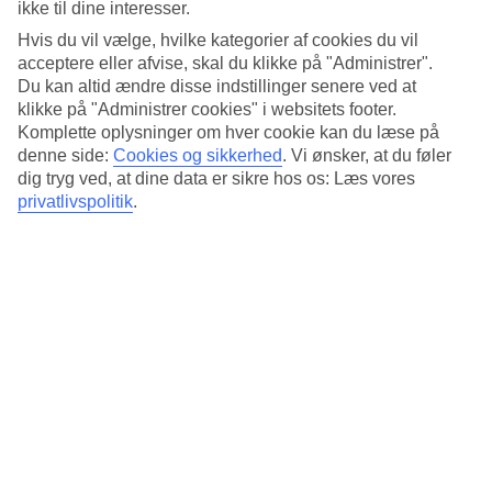
der ønsker en oplevelse fyldt med tradition og historie.
ikke til dine interesser.
Hvis du vil vælge, hvilke kategorier af cookies du vil
acceptere eller afvise, skal du klikke på "Administrer".
Sted:
Du kan altid ændre disse indstillinger senere ved at
Viborgvej 2, 8000 Aarhus C, Denmark
klikke på "Administrer cookies" i websitets footer.
Komplette oplysninger om hver cookie kan du læse på
Få rutebeskrivelse
denne side:
Cookies og sikkerhed
.
Vi ønsker, at du føler
dig tryg ved, at dine data er sikre hos os: Læs vores
privatlivspolitik
.
Anbefalede hoteller til din
juleferie i Danmark