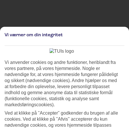
Bemærk, at billederne er til illustrativt brug og kan derfor afvige fra de faktiske omgivelser
Vi værner om din integritet
og lokationer.
Julemarked i Den Gamle By i
Aarhus
Vi anvender cookies og andre funktioner, heriblandt fra
Julemarked i Den Gamle By i Aarhus byder på en hyggelig fejring i en
vores partnere, på vores hjemmeside. Nogle er
malerisk europæisk atmosfære. Med sin historiske baggrund emmer
nødvendige for, at vores hjemmeside fungerer pålideligt
markedet af festlig stemning og autenticitet. Her finder du
og sikkert (nødvendige cookies). Andre hjælper os med
traditionelle håndværk, julelækkerier og en ægte julestemning, der
at forbedre din oplevelse, levere personligt tilpasset
fanger alle besøgende. Sælgere præsenterer et udvalg af håndlavede
indhold og gemme anonyme data til statistiske formål
dekorationer og lokale delikatesser, der afspejler områdets kultur.
(funktionelle cookies, statistik og analyse samt
markedsføringscookies).
Duften af gløgg, ristede kastanjer og krydderier svæver i luften, mens
Ved at klikke på "Accepter" godkender du brugen af alle
de smukke lys lyser op over boderne. Markedet er et perfekt sted til
cookies. Ved at klikke på "Afvis" accepterer du kun
en hyggelig spadseretur, og gadekunstnere og musikere bidrager til
den festlige stemning. Julemarkedet er en skøn destination for alle,
nødvendige cookies, og vores hjemmeside tilpasses