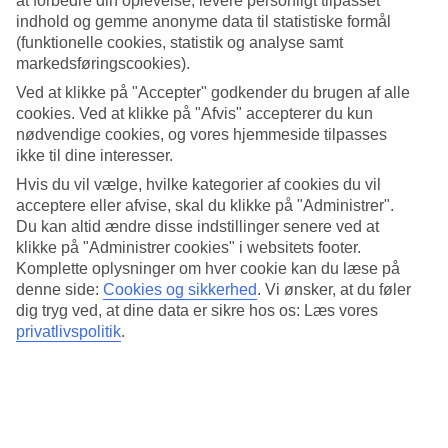
at forbedre din oplevelse, levere personligt tilpasset
velegnet til familier med børn og unge.
indhold og gemme anonyme data til statistiske formål
(funktionelle cookies, statistik og analyse samt
markedsføringscookies).
Med denne udflugt har du mulighed for at tage på en
bådtur på egen hånd med en skipper ombord. Sammen
Ved at klikke på "Accepter" godkender du brugen af alle
bestemmer I, hvordan dagen skal være – der er
cookies. Ved at klikke på "Afvis" accepterer du kun
mulighed for snorkling eller SUP-padling. Vælg
nødvendige cookies, og vores hjemmeside tilpasses
heldags- eller halvdagstur samt bådmodel. Hemmelige
ikke til dine interesser.
badebugter og skjulte perler er lovet.
Hvis du vil vælge, hvilke kategorier af cookies du vil
Læs mere og bestil
Privat bådtur rundt om Palma »
acceptere eller afvise, skal du klikke på "Administrer".
Du kan altid ændre disse indstillinger senere ved at
Hotelltips Family Expedition
klikke på "Administrer cookies" i websitets footer.
Komplette oplysninger om hver cookie kan du læse på
Her er vores bedste tips til hoteller, der er egnede til familier med
denne side:
Cookies og sikkerhed
.
Vi ønsker, at du føler
børn og unge på
Mallorca
.
dig tryg ved, at dine data er sikre hos os: Læs vores
BLUE STAR Paraiso de Alcudia ». BLUE STAR
privatlivspolitik
.
Paraiso de Alcudia har en uovertruffen beliggenhed
direkte på Alcudias bredeste strand.
BLUE STAR Paraiso de Alcudia »