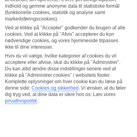
indhold og gemme anonyme data til statistiske formål
Søg
(funktionelle cookies, statistik og analyse samt
markedsføringscookies).
Ved at klikke på "Accepter" godkender du brugen af alle
cookies. Ved at klikke på "Afvis" accepterer du kun
Du er på nuværende tidspunkt på
nødvendige cookies, og vores hjemmeside tilpasses
ikke til dine interesser.
Hjem
Tilbud
Hvis du vil vælge, hvilke kategorier af cookies du vil
Alle rejser til Tenerife
acceptere eller afvise, skal du klikke på "Administrer".
Du kan altid ændre disse indstillinger senere ved at
Vintervarme på Tenerife
klikke på "Administrer cookies" i websitets footer.
Komplette oplysninger om hver cookie kan du læse på
denne side:
Cookies og sikkerhed
.
Vi ønsker, at du føler
dig tryg ved, at dine data er sikre hos os: Læs vores
privatlivspolitik
.
Hele ferien i mobilen.
Hent TUI-appen i dag!
Søg og bestil rejser, fly og hotel
Information om fly, hotel og transfer