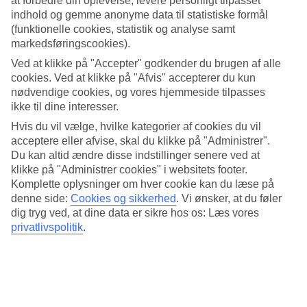
at forbedre din oplevelse, levere personligt tilpasset
indhold og gemme anonyme data til statistiske formål
Søg
(funktionelle cookies, statistik og analyse samt
markedsføringscookies).
Ved at klikke på "Accepter" godkender du brugen af alle
cookies. Ved at klikke på "Afvis" accepterer du kun
Du er på nuværende tidspunkt på
nødvendige cookies, og vores hjemmeside tilpasses
Hjem
ikke til dine interesser.
Tilbud
Hvis du vil vælge, hvilke kategorier af cookies du vil
Alle rejser til Rhodos
acceptere eller afvise, skal du klikke på "Administrer".
Du kan altid ændre disse indstillinger senere ved at
Rhodos for rejseelskere
klikke på "Administrer cookies" i websitets footer.
Komplette oplysninger om hver cookie kan du læse på
For voksne, for børn og alle der imellem. Oplev Rhodos til sommer.
denne side:
Cookies og sikkerhed
.
Vi ønsker, at du føler
Ferie når det er bedst og så endda med græsk charme.
dig tryg ved, at dine data er sikre hos os: Læs vores
privatlivspolitik
.
Hele ferien i mobilen.
Hent TUI-appen i dag!