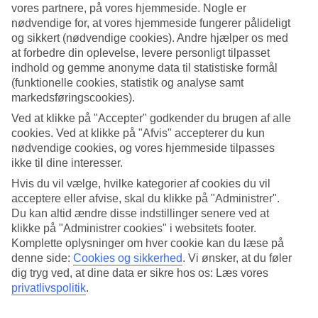
vores partnere, på vores hjemmeside. Nogle er
nødvendige for, at vores hjemmeside fungerer pålideligt
Søg
og sikkert (nødvendige cookies). Andre hjælper os med
at forbedre din oplevelse, levere personligt tilpasset
indhold og gemme anonyme data til statistiske formål
(funktionelle cookies, statistik og analyse samt
Du er på nuværende tidspunkt på
markedsføringscookies).
Hjem
Ved at klikke på "Accepter" godkender du brugen af alle
Tilbud
cookies. Ved at klikke på "Afvis" accepterer du kun
Rejser i uge 8
nødvendige cookies, og vores hjemmeside tilpasses
ikke til dine interesser.
Rejser i uge 8
Hvis du vil vælge, hvilke kategorier af cookies du vil
acceptere eller afvise, skal du klikke på "Administrer".
Vil du gerne rejse til varmen i skolernes
vinterferie
i uge 8, har vi
Du kan altid ændre disse indstillinger senere ved at
masser af gode rejsemål at vælge mellem. Du kan f.eks. vælge en
klikke på "Administrer cookies" i websitets footer.
dejlig vinterferie til
Lanzarote
,
Tenerife
eller hvad med en tur til
Gran Canaria
?
Komplette oplysninger om hver cookie kan du læse på
denne side:
Cookies og sikkerhed
.
Vi ønsker, at du føler
dig tryg ved, at dine data er sikre hos os: Læs vores
privatlivspolitik
.
Hvornår skal du rejse?