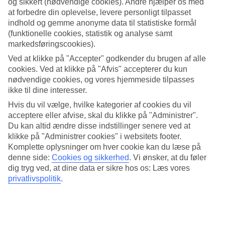
og sikkert (nødvendige cookies). Andre hjælper os med
at forbedre din oplevelse, levere personligt tilpasset
Søg
indhold og gemme anonyme data til statistiske formål
(funktionelle cookies, statistik og analyse samt
markedsføringscookies).
Ved at klikke på "Accepter" godkender du brugen af alle
Du er på nuværende tidspunkt på
cookies. Ved at klikke på "Afvis" accepterer du kun
Hjem
nødvendige cookies, og vores hjemmeside tilpasses
Tilbud
ikke til dine interesser.
Kanariske familie
Hvis du vil vælge, hvilke kategorier af cookies du vil
acceptere eller afvise, skal du klikke på "Administrer".
Vinterferie lige her
Du kan altid ændre disse indstillinger senere ved at
klikke på "Administrer cookies" i websitets footer.
Tag familien med til De Kanariske Øer
Komplette oplysninger om hver cookie kan du læse på
denne side:
Cookies og sikkerhed
.
Vi ønsker, at du føler
dig tryg ved, at dine data er sikre hos os: Læs vores
privatlivspolitik
.
Derfor skal du bestille med TUI:
24-timers service